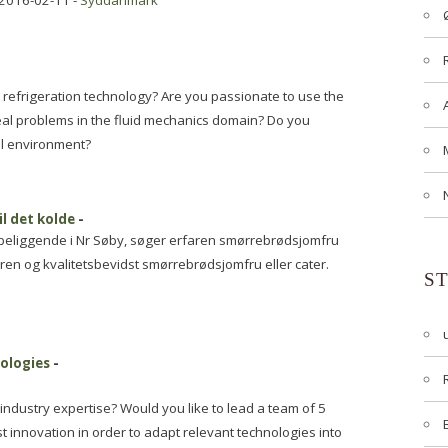
 2016-02-11 -
Syddanmark
refrigeration technology? Are you passionate to use the
eal problems in the fluid mechanics domain? Do you
al environment?
l det kolde
-
 beliggende i Nr Søby, søger erfaren smørrebrødsjomfru
rfaren og kvalitetsbevidst smørrebrødsjomfru eller cater.
S
ologies
-
industry expertise? Would you like to lead a team of 5
est innovation in order to adapt relevant technologies into