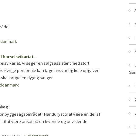
mråde
ddanmark
l barselsvikariat.
-
rselsvikariat. Vi søger en salgsassistent med stort
 øvrige personale kan tage ansvar og løse opgaver,
Gen
i skal bruge en dygtig sælger
ddanmark
nlæg
for byggesagsområdet? Har du lyst til at være en del af
st til at være ansat på en levende og udviklende