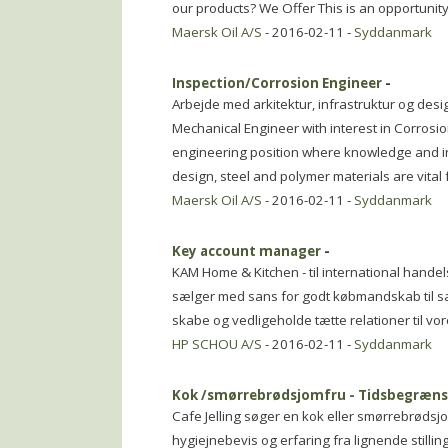
our products? We Offer This is an opportunit
Maersk Oil A/S
- 2016-02-11 -
Syddanmark
Inspection/Corrosion Engineer
-
Arbejde med arkitektur, infrastruktur og desi
Mechanical Engineer with interest in Corrosi
engineering position where knowledge and in
design, steel and polymer materials are vital 
Maersk Oil A/S
- 2016-02-11 -
Syddanmark
Key account manager
-
KAM Home & Kitchen - til international hande
sælger med sans for godt købmandskab til sal
skabe og vedligeholde tætte relationer til v
HP SCHOU A/S
- 2016-02-11 -
Syddanmark
Kok /smørrebrødsjomfru - Tidsbegræns
Cafe Jelling søger en kok eller smørrebrødsjom
hygiejnebevis og erfaring fra lignende stilli