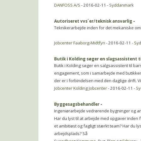
DANFOSS A/S
- 2016-02-11 -
Syddanmark
Autoriseret vvs´er/teknisk ansvarlig
-
Teknikerarbejde inden for det mekaniske o
Jobcenter Faaborg-Midtfyn
- 2016-02-11 -
Sy
Butik i Kolding søger en slagsassistent ti
Butik i Kolding søger en salgsassistent til ba
engagement, som i samarbejde med butikkens
der er i forbindelsen med den daglige drift. V
Jobcenter Kolding Jobcenter
- 2016-02-11 -
Sy
Byggesagsbehandler
-
Ingeniørarbejde vedrørende bygninger og a
Har du lyst til at arbejde med opgaver inden 
et ambitiøst og fagligt stærkt team? Har du ly
arbejdsplads? Så