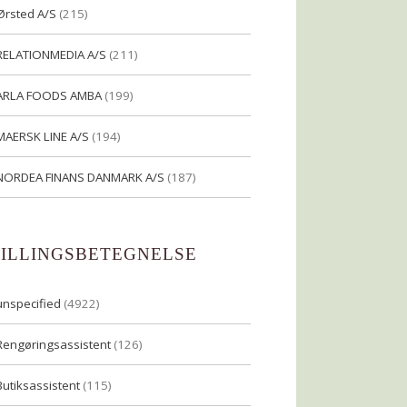
Ørsted A/S
(215)
RELATIONMEDIA A/S
(211)
ARLA FOODS AMBA
(199)
MAERSK LINE A/S
(194)
NORDEA FINANS DANMARK A/S
(187)
TILLINGSBETEGNELSE
unspecified
(4922)
Rengøringsassistent
(126)
Butiksassistent
(115)