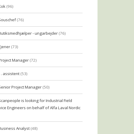
Kok
(96)
Souschef
(76)
Butiksmedhjælper - ungarbejder
(76)
Tjener
(73)
Project Manager
(72)
1. assistent
(53)
Senior Project Manager
(50)
Scanpeople is looking for Industrial Field
vice Engineers on behalf of Alfa Laval Nordic
Business Analyst
(48)