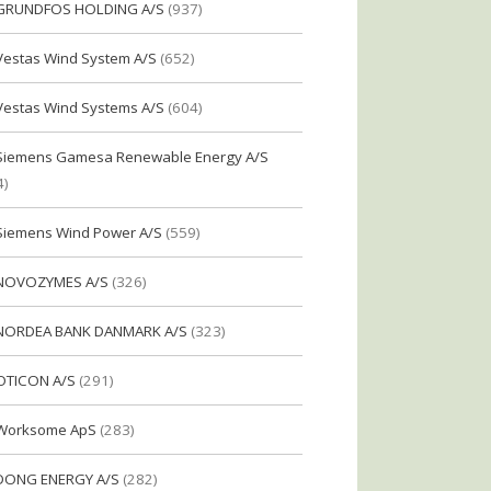
GRUNDFOS HOLDING A/S
(937)
Vestas Wind System A/S
(652)
Vestas Wind Systems A/S
(604)
Siemens Gamesa Renewable Energy A/S
4)
Siemens Wind Power A/S
(559)
NOVOZYMES A/S
(326)
NORDEA BANK DANMARK A/S
(323)
OTICON A/S
(291)
Worksome ApS
(283)
DONG ENERGY A/S
(282)