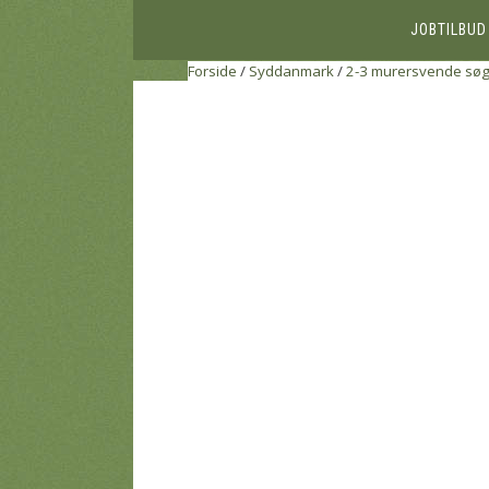
JOBTILBUD
Forside
/
Syddanmark
/
2-3 murersvende sø