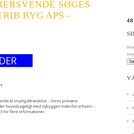
URERSVENDE SØGES
IB BYG APS -
48
S
Hv
Hvo
DER
V
es
e til snarlig tiltrædelse. - Vores primære
jder hovedsageligt med nybyggeri indenfor erhverv. -
 for flere informationer.