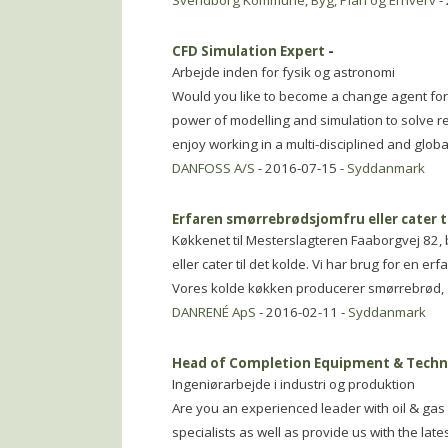
Svendborg Kommune, Byg, Plan og Erhverv
-
CFD Simulation Expert
-
Arbejde inden for fysik og astronomi
Would you like to become a change agent for 
power of modelling and simulation to solve r
enjoy working in a multi-disciplined and glob
DANFOSS A/S
- 2016-07-15 -
Syddanmark
Erfaren smørrebrødsjomfru eller cater ti
Køkkenet til Mesterslagteren Faaborgvej 82,
eller cater til det kolde. Vi har brug for en e
Vores kolde køkken producerer smørrebrød,
DANRENÉ ApS
- 2016-02-11 -
Syddanmark
Head of Completion Equipment & Techn
Ingeniørarbejde i industri og produktion
Are you an experienced leader with oil & gas 
specialists as well as provide us with the lat