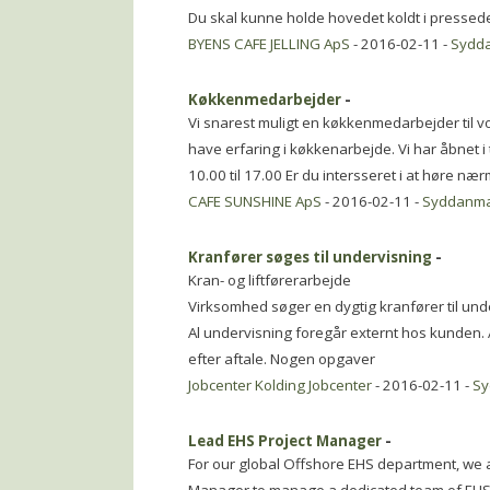
Du skal kunne holde hovedet koldt i pressede
BYENS CAFE JELLING ApS
- 2016-02-11 -
Sydd
Køkkenmedarbejder
-
Vi snarest muligt en køkkenmedarbejder til 
have erfaring i køkkenarbejde. Vi har åbnet i 
10.00 til 17.00 Er du intersseret i at høre næ
CAFE SUNSHINE ApS
- 2016-02-11 -
Syddanm
Kranfører søges til undervisning
-
Kran- og liftførerarbejde
Virksomhed søger en dygtig kranfører til und
Al undervisning foregår externt hos kunden. Arb
efter aftale. Nogen opgaver
Jobcenter Kolding Jobcenter
- 2016-02-11 -
Sy
Lead EHS Project Manager
-
For our global Offshore EHS department, we 