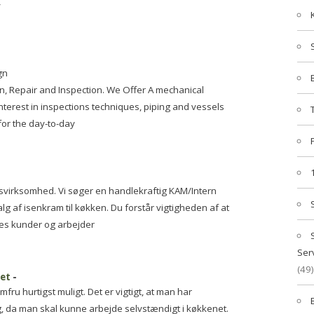
y
gn
on, Repair and Inspection. We Offer A mechanical
terest in inspections techniques, piping and vessels
for the day-to-day
lsvirksomhed. Vi søger en handlekraftig KAM/Intern
g af isenkram til køkken. Du forstår vigtigheden af at
ores kunder og arbejder
Ser
(49)
et
-
fru hurtigst muligt. Det er vigtigt, at man har
ng, da man skal kunne arbejde selvstændigt i køkkenet.