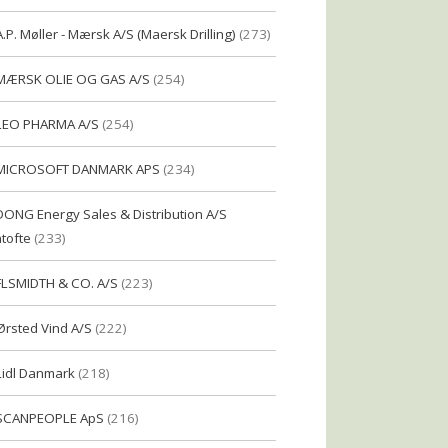
A.P. Møller - Mærsk A/S (Maersk Drilling)
(273)
MÆRSK OLIE OG GAS A/S
(254)
LEO PHARMA A/S
(254)
MICROSOFT DANMARK APS
(234)
DONG Energy Sales & Distribution A/S
tofte
(233)
FLSMIDTH & CO. A/S
(223)
Ørsted Vind A/S
(222)
Lidl Danmark
(218)
SCANPEOPLE ApS
(216)