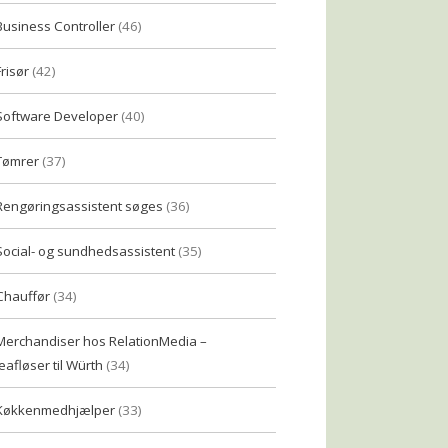
Business Controller
(46)
Frisør
(42)
Software Developer
(40)
Tømrer
(37)
Rengøringsassistent søges
(36)
Social- og sundhedsassistent
(35)
Chauffør
(34)
Merchandiser hos RelationMedia –
eafløser til Würth
(34)
Køkkenmedhjælper
(33)