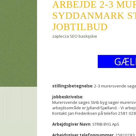
ARBEJDE 2-3 M
SYDDANMARK STR
JOBTILBUD
zaplecza SEO baskijskie
GÆL
stillingsbetegnelse
: 2-3 murersvende søg
jobbeskrivelse
:
Murersvende søges Strib byg søger murersvend
arbejdsområde er Jylland/Sjælland. - Vi arbe
Kontakt: Jan Frederiksen på telefon 2581 0283
Arbejdsgiver Navn
: STRIB BYG ApS
Arbejdsgiver telefonnummer
: 25810283