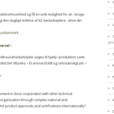
delsvirksomhed og få en unik mulighed for at: - bruge
ig den daglige ledelse af 42 medarbejdere - drive din
Syddanmark
(57
kørsel
-
 Allroundmedarbejder søges til hjælp i produktion samt
tid Der tilbydes: • Et ansvarsfuldt og selvstændigt job. •
k
ment in close cooperation with other technical
e organisation through complex national and
he product approvals and certifications internationally?