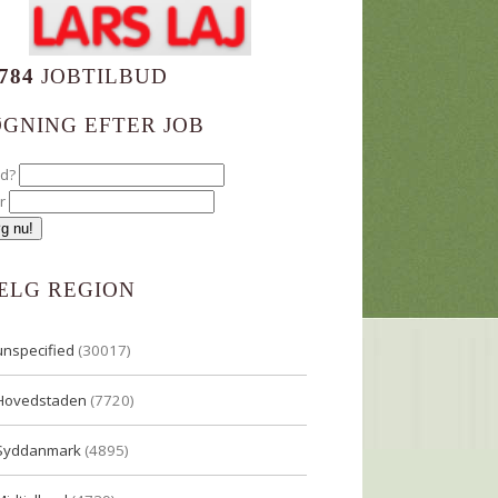
784
JOBTILBUD
ØGNING EFTER JOB
ad?
r
ÆLG REGION
unspecified
(30017)
Hovedstaden
(7720)
Syddanmark
(4895)