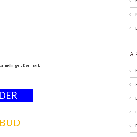
A
formidlinger, Danmark
DER
LBUD