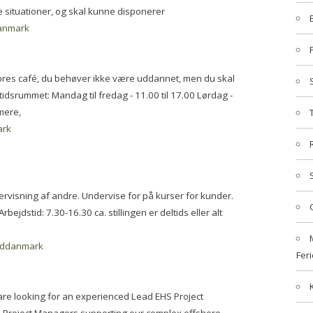
 situationer, og skal kunne disponerer
anmark
vores café, du behøver ikke være uddannet, men du skal
tidsrummet: Mandag til fredag - 11.00 til 17.00 Lørdag -
rmere,
ark
ervisning af andre. Undervise for på kurser for kunder.
ejdstid: 7.30-16.30 ca. stillingen er deltids eller alt
ddanmark
Feri
are looking for an experienced Lead EHS Project