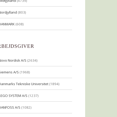
Midtjylland
(4739)
Nordjylland
(803)
DANMARK
(608)
RBEJDSGIVER
Novo Nordisk A/S
(2634)
Siemens A/S
(1968)
Danmarks Tekniske Universitet
(1894)
LEGO SYSTEM A/S
(1237)
DANFOSS A/S
(1082)