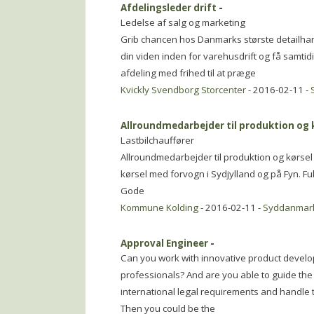
Afdelingsleder drift
-
Ledelse af salg og marketing
Grib chancen hos Danmarks største detailhan
din viden inden for varehusdrift og få samtid
afdeling med frihed til at præge
Kvickly Svendborg Storcenter
- 2016-02-11 -
Allroundmedarbejder til produktion og 
Lastbilchauffører
Allroundmedarbejder til produktion og kørsel
kørsel med forvogn i Sydjylland og på Fyn. Fuld
Gode
Kommune Kolding
- 2016-02-11 -
Syddanmar
Approval Engineer
-
Can you work with innovative product develop
professionals? And are you able to guide th
international legal requirements and handle t
Then you could be the