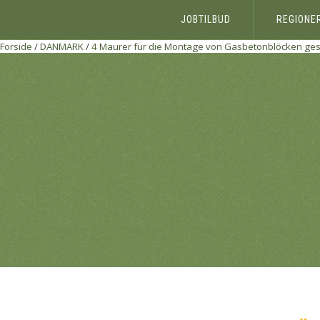
JOBTILBUD
REGIONE
Forside
/
DANMARK
/
4 Maurer für die Montage von Gasbetonblöcken gesu