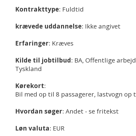
Kontrakttype
: Fuldtid
krævede uddannelse
: Ikke angivet
Erfaringer
: Kræves
Kilde til jobtilbud
: BA, Offentlige arbej
Tyskland
Kørekort
:
Bil med op til 8 passagerer, lastvogn op t
Hvordan søger
: Andet - se fritekst
Løn valuta
: EUR