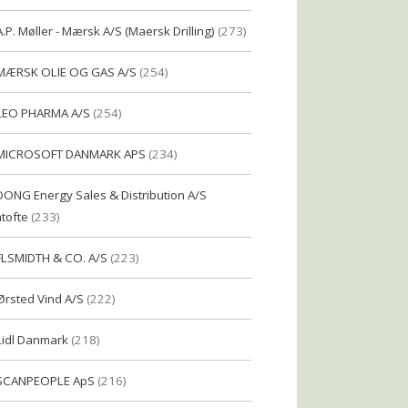
A.P. Møller - Mærsk A/S (Maersk Drilling)
(273)
MÆRSK OLIE OG GAS A/S
(254)
LEO PHARMA A/S
(254)
MICROSOFT DANMARK APS
(234)
DONG Energy Sales & Distribution A/S
tofte
(233)
FLSMIDTH & CO. A/S
(223)
Ørsted Vind A/S
(222)
Lidl Danmark
(218)
SCANPEOPLE ApS
(216)