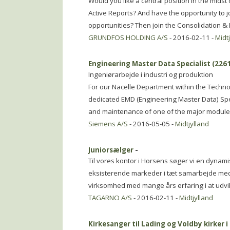
Would you like a central position in the mids
Active Reports? And have the opportunity to jo
opportunities? Then join the Consolidation &
GRUNDFOS HOLDING A/S
- 2016-02-11 -
Midt
Engineering Master Data Specialist (226
Ingeniørarbejde i industri og produktion
For our Nacelle Department within the Techn
dedicated EMD (Engineering Master Data) Spe
and maintenance of one of the major modules
Siemens A/S
- 2016-05-05 -
Midtjylland
Juniorsælger
-
Til vores kontor i Horsens søger vi en dynami
eksisterende markeder i tæt samarbejde med
virksomhed med mange års erfaring i at udv
TAGARNO A/S
- 2016-02-11 -
Midtjylland
Kirkesanger til Lading og Voldby kirker i