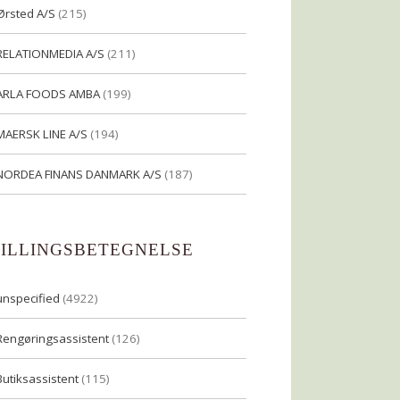
Ørsted A/S
(215)
RELATIONMEDIA A/S
(211)
ARLA FOODS AMBA
(199)
MAERSK LINE A/S
(194)
NORDEA FINANS DANMARK A/S
(187)
TILLINGSBETEGNELSE
unspecified
(4922)
Rengøringsassistent
(126)
Butiksassistent
(115)