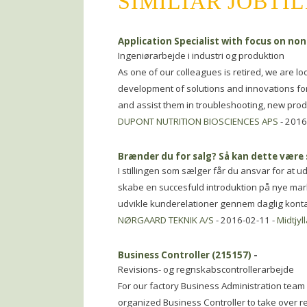
SIMILIAR JOBTI
Application Specialist with focus on no
Ingeniørarbejde i industri og produktion
As one of our colleagues is retired, we are 
development of solutions and innovations for
and assist them in troubleshooting, new pr
DUPONT NUTRITION BIOSCIENCES APS
- 2016
Brænder du for salg? Så kan dette være 
I stillingen som sælger får du ansvar for at u
skabe en succesfuld introduktion på nye mar
udvikle kunderelationer gennem daglig konta
NØRGAARD TEKNIK A/S
- 2016-02-11 -
Midtjyl
Business Controller (215157)
-
Revisions- og regnskabscontrollerarbejde
For our factory Business Administration team 
organized Business Controller to take over re