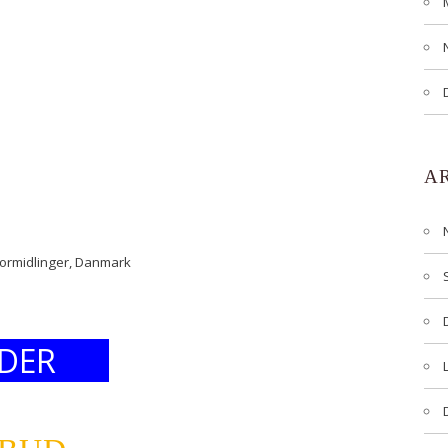
A
formidlinger, Danmark
DER