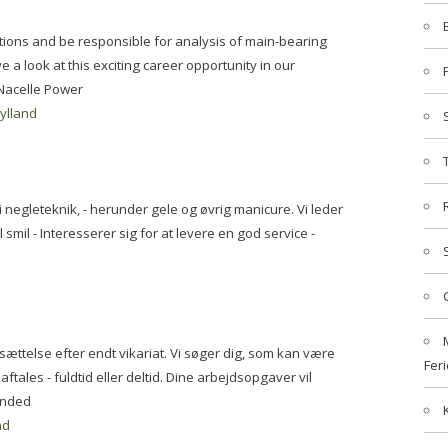
lutions and be responsible for analysis of main-bearing
a look at this exciting career opportunity in our
Nacelle Power
jylland
negleteknik, - herunder gele og øvrig manicure. Vi leder
 smil - Interesserer sig for at levere en god service -
sættelse efter endt vikariat. Vi søger dig, som kan være
Feri
ftales - fuldtid eller deltid. Dine arbejdsopgaver vil
inded
nd