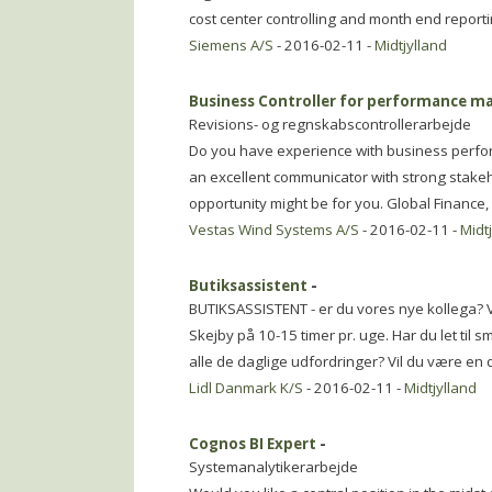
cost center controlling and month end reporti
Siemens A/S
- 2016-02-11 -
Midtjylland
Business Controller for performance 
Revisions- og regnskabscontrollerarbejde
Do you have experience with business perf
an excellent communicator with strong stakeh
opportunity might be for you. Global Finance
Vestas Wind Systems A/S
- 2016-02-11 -
Midt
Butiksassistent
-
BUTIKSASSISTENT - er du vores nye kollega? Vi
Skejby på 10-15 timer pr. uge. Har du let til s
alle de daglige udfordringer? Vil du være en
Lidl Danmark K/S
- 2016-02-11 -
Midtjylland
Cognos BI Expert
-
Systemanalytikerarbejde