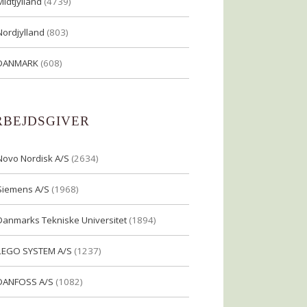
Midtjylland
(4739)
Nordjylland
(803)
DANMARK
(608)
RBEJDSGIVER
Novo Nordisk A/S
(2634)
Siemens A/S
(1968)
Danmarks Tekniske Universitet
(1894)
LEGO SYSTEM A/S
(1237)
DANFOSS A/S
(1082)