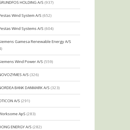
GRUNDFOS HOLDING A/S
(937)
Vestas Wind System A/S
(652)
Vestas Wind Systems A/S
(604)
Siemens Gamesa Renewable Energy A/S
4)
Siemens Wind Power A/S
(559)
NOVOZYMES A/S
(326)
NORDEA BANK DANMARK A/S
(323)
OTICON A/S
(291)
Worksome ApS
(283)
DONG ENERGY A/S
(282)