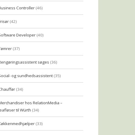
Business Controller
(46)
Frisør
(42)
Software Developer
(40)
Tømrer
(37)
Rengøringsassistent søges
(36)
Social- og sundhedsassistent
(35)
Chauffør
(34)
Merchandiser hos RelationMedia –
eafløser til Würth
(34)
Køkkenmedhjælper
(33)