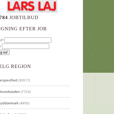
784
JOBTILBUD
ØGNING EFTER JOB
ad?
r
ÆLG REGION
unspecified
(30017)
Hovedstaden
(7720)
Syddanmark
(4895)