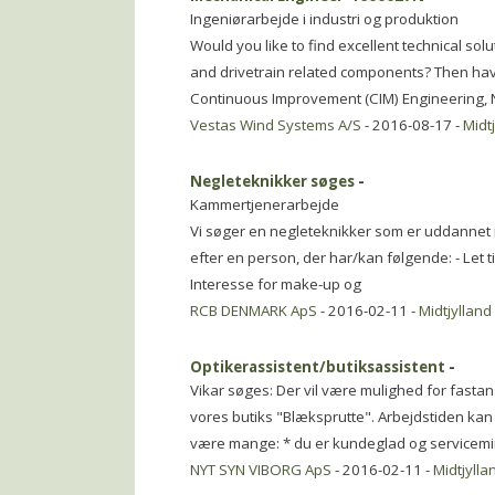
Ingeniørarbejde i industri og produktion
Would you like to find excellent technical so
and drivetrain related components? Then have 
Continuous Improvement (CIM) Engineering, 
Vestas Wind Systems A/S
- 2016-08-17 -
Midt
Negleteknikker søges
-
Kammertjenerarbejde
Vi søger en negleteknikker som er uddannet i 
efter en person, der har/kan følgende: - Let til
Interesse for make-up og
RCB DENMARK ApS
- 2016-02-11 -
Midtjylland
Optikerassistent/butiksassistent
-
Vikar søges: Der vil være mulighed for fastan
vores butiks "Blæksprutte". Arbejdstiden kan a
være mange: * du er kundeglad og servicem
NYT SYN VIBORG ApS
- 2016-02-11 -
Midtjylla