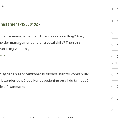
ng.
management-1500019Z
-
ormance management and business controlling? Are you
older management and analytical skills? Then this
, Sourcing & Supply
jylland
Gen
 søger en serviceminded butiksassistent til vores butik i
mil, tænder du på god kundebetjening og vil du ta ’ fat på
 del af Danmarks