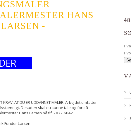
INGSMALER
MALERMESTER HANS
48
LARSEN -
S
Hv
Hvo
DER
V
R ET KRAV, AT DU ER UDDANNET MALER. Arbejdet omfatter
lvstændigt. Desuden skal du kunne tale og forstå
lermester Hans Larsen på tlf. 2872 6042.
ik Funder Larsen