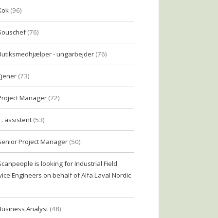
Kok
(96)
Souschef
(76)
Butiksmedhjælper - ungarbejder
(76)
Tjener
(73)
Project Manager
(72)
1. assistent
(53)
Senior Project Manager
(50)
Scanpeople is looking for Industrial Field
vice Engineers on behalf of Alfa Laval Nordic
Business Analyst
(48)