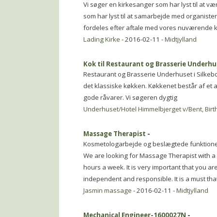
Vi søger en kirkesanger som har lyst til at v
som har lyst til at samarbejde med organiste
fordeles efter aftale med vores nuværende ki
Lading Kirke
- 2016-02-11 -
Midtjylland
Kok til Restaurant og Brasserie Underhus
Restaurant og Brasserie Underhuset i Silkeb
det klassiske køkken. Køkkenet består af et 
gode råvarer. Vi søgeren dygtig
Underhuset/Hotel Himmelbjerget v/Bent, Birt
Massage Therapist
-
Kosmetologarbejde og beslægtede funktion
We are looking for Massage Therapist with 
hours a week. It is very important that you are
independent and responsible. It is a must th
Jasmin massage
- 2016-02-11 -
Midtjylland
Mechanical Engineer-1600027N
-