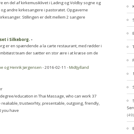
ære en del af kirkemusiklivet i Lading og Voldby sogne og
r og andre kirkesangere i pastoratet. Opgaverne
rkesanger. Stillingen er delt mellem 2 sangere
et i Silkeborg.
-
org er en spændende a la carte restaurant, med rødder i
ambitiøst team der sætter en stor ære i at kræse om de
he og Henrik Jørgensen
- 2016-02-11 -
Midtjylland
er
a degree/education in Thai Massage, who can work 37
 realiable, trustworhty, presentable, outgoing, friendly,
Ser
at you have
(49)