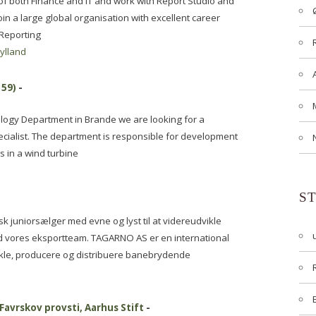
t of both Finance and IT and work with Report Studio and
in a large global organisation with excellent career
 Reporting
jylland
159)
-
ology Department in Brande we are looking for a
cialist. The department is responsible for development
 in a wind turbine
S
sk juniorsælger med evne og lyst til at videreudvikle
 vores eksportteam. TAGARNO AS er en international
ikle, producere og distribuere banebrydende
 Favrskov provsti, Aarhus Stift
-