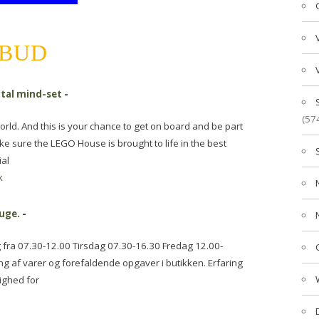
LBUD
ital mind-set
-
(57
rld. And this is your chance to get on board and be part
make sure the LEGO House is brought to life in the best
ial
k
uge.
-
 fra 07.30-12.00 Tirsdag 07.30-16.30 Fredag 12.00-
ng af varer og forefaldende opgaver i butikken. Erfaring
lighed for