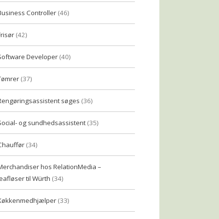
Business Controller
(46)
Frisør
(42)
Software Developer
(40)
Tømrer
(37)
Rengøringsassistent søges
(36)
Social- og sundhedsassistent
(35)
Chauffør
(34)
Merchandiser hos RelationMedia –
eafløser til Würth
(34)
Køkkenmedhjælper
(33)