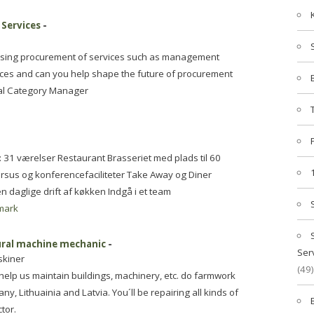
 Services
-
mising procurement of services such as management
ices and can you help shape the future of procurement
bal Category Manager
r: 31 værelser Restaurant Brasseriet med plads til 60
ursus og konferencefaciliteter Take Away og Diner
 daglige drift af køkken Indgå i et team
mark
ural machine mechanic
-
Ser
skiner
(49)
elp us maintain buildings, machinery, etc. do farmwork
, Lithuainia and Latvia. You´ll be repairing all kinds of
tor.