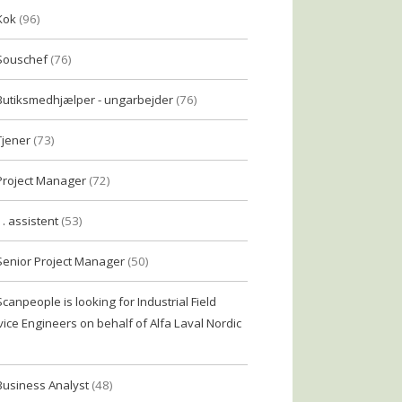
Kok
(96)
Souschef
(76)
Butiksmedhjælper - ungarbejder
(76)
Tjener
(73)
Project Manager
(72)
1. assistent
(53)
Senior Project Manager
(50)
Scanpeople is looking for Industrial Field
vice Engineers on behalf of Alfa Laval Nordic
Business Analyst
(48)