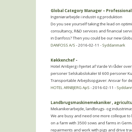
Global Category Manager – Professional
Ingeniørarbejde i industri og produktion
Do you see yourself taking the lead on opti
consultancy, R&D services and financial serv
in Danfoss? Then you could be our new Glo
DANFOSS A/S
- 2016-02-11 -
Syddanmark
Køkkenchef
-
Hotel Arnbjerg i hjertet af Varde Vi råder ove
personer Selskabslokaler til 600 personer K
Transportable Arbejdsopgaver: Ansvar for den
HOTEL ARNBJERG ApS
- 2016-02-11 -
Syddan
Landbrugsmaskinemekaniker , agricult
Mekanikerarbejde, landbrugs- og industrima
We are busy and need one more colleque to h
on a farm with 3500 sows and farms in Germany
repairments and work with pigs and drive trac