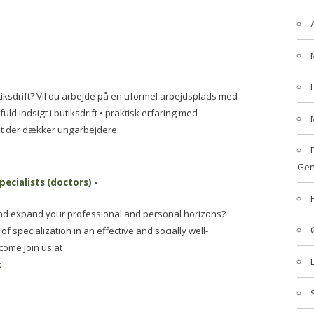
iksdrift? Vil du arbejde på en uformel arbejdsplads med
ld indsigt i butiksdrift • praktisk erfaring med
t der dækker ungarbejdere.
Gen
pecialists (doctors)
-
and expand your professional and personal horizons?
f specialization in an effective and socially well-
come join us at
k