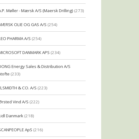
A.P. Møller - Mærsk A/S (Maersk Drilling)
(273)
MÆRSK OLIE OG GAS A/S
(254)
LEO PHARMA A/S
(254)
MICROSOFT DANMARK APS
(234)
DONG Energy Sales & Distribution A/S
tofte
(233)
FLSMIDTH & CO. A/S
(223)
Ørsted Vind A/S
(222)
Lidl Danmark
(218)
SCANPEOPLE ApS
(216)