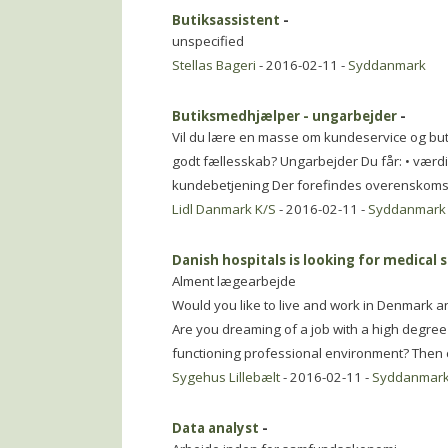
Butiksassistent
-
unspecified
Stellas Bageri
- 2016-02-11 -
Syddanmark
Butiksmedhjælper - ungarbejder
-
Vil du lære en masse om kundeservice og but
godt fællesskab? Ungarbejder Du får: • værdifu
kundebetjening Der forefindes overenskoms
Lidl Danmark K/S
- 2016-02-11 -
Syddanmark
Danish hospitals is looking for medical s
Alment lægearbejde
Would you like to live and work in Denmark 
Are you dreaming of a job with a high degree o
functioning professional environment? Then 
Sygehus Lillebælt
- 2016-02-11 -
Syddanmar
Data analyst
-