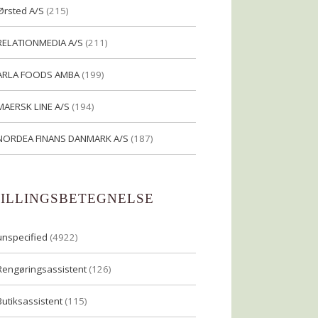
Ørsted A/S
(215)
RELATIONMEDIA A/S
(211)
ARLA FOODS AMBA
(199)
MAERSK LINE A/S
(194)
NORDEA FINANS DANMARK A/S
(187)
TILLINGSBETEGNELSE
unspecified
(4922)
Rengøringsassistent
(126)
Butiksassistent
(115)