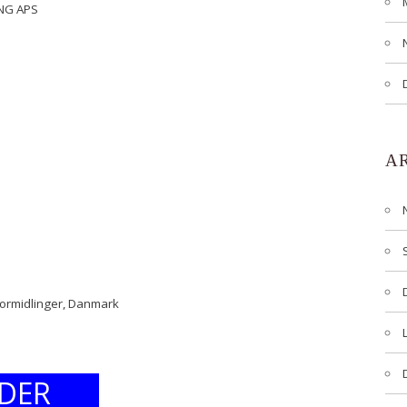
ING APS
A
formidlinger, Danmark
DER