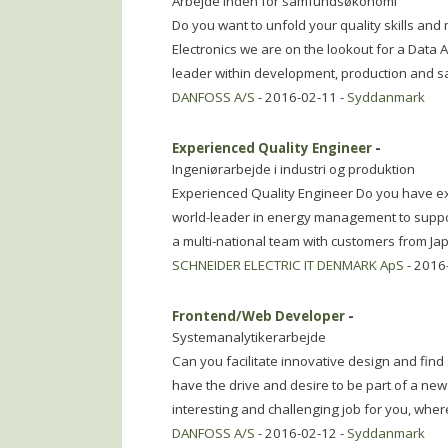
Arbejde inden for samfundsøkonomi
Do you want to unfold your quality skills and
Electronics we are on the lookout for a Data An
leader within development, production and s
DANFOSS A/S
- 2016-02-11 -
Syddanmark
Experienced Quality Engineer
-
Ingeniørarbejde i industri og produktion
Experienced Quality Engineer Do you have ex
world-leader in energy management to suppor
a multi-national team with customers from Jap
SCHNEIDER ELECTRIC IT DENMARK ApS
- 2016
Frontend/Web Developer
-
Systemanalytikerarbejde
Can you facilitate innovative design and find
have the drive and desire to be part of a new 
interesting and challenging job for you, wher
DANFOSS A/S
- 2016-02-12 -
Syddanmark