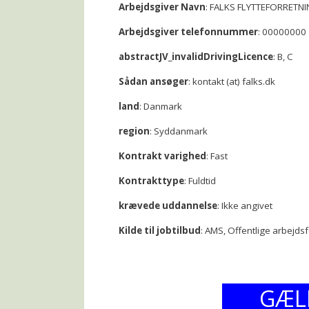
Arbejdsgiver Navn
: FALKS FLYTTEFORRETN
Arbejdsgiver telefonnummer
: 00000000
abstractJV_invalidDrivingLicence
: B, C
Sådan ansøger
: kontakt (at) falks.dk
land
: Danmark
region
: Syddanmark
Kontrakt varighed
: Fast
Kontrakttype
: Fuldtid
krævede uddannelse
: Ikke angivet
Kilde til jobtilbud
: AMS, Offentlige arbejds
GÆL