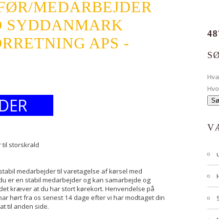
FØR/MEDARBEJDER
D SYDDANMARK
48
RRETNING APS -
S
Hv
Hvo
DER
V
til storskrald
stabil medarbejder til varetagelse af kørsel med
, du er en stabil medarbejder og kan samarbejde og
jdet kræver at du har stort kørekort. Henvendelse på
e har hørt fra os senest 14 dage efter vi har modtaget din
at til anden side.