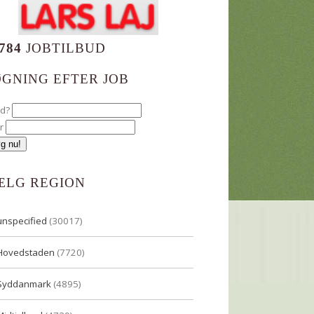
784
JOBTILBUD
ØGNING EFTER JOB
ad?
r
ÆLG REGION
unspecified
(30017)
Hovedstaden
(7720)
Syddanmark
(4895)