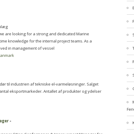
nlæg
e are looking for a strong and dedicated Marine
me knowledge for the internal project teams. As a
olved in management of vessel
danmark
ndør til industrien af tekniske el-varmeløsninger. Salget
antal eksportmarkeder. Antallet af produkter og ydelser
Feri
ager
-