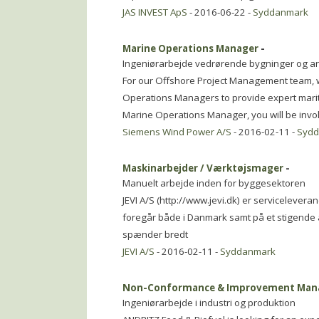
JAS INVEST ApS
- 2016-06-22 -
Syddanmark
Marine Operations Manager
-
Ingeniørarbejde vedrørende bygninger og a
For our Offshore Project Management team, w
Operations Managers to provide expert mariti
Marine Operations Manager, you will be inv
Siemens Wind Power A/S
- 2016-02-11 -
Syd
Maskinarbejder / Værktøjsmager
-
Manuelt arbejde inden for byggesektoren
JEVI A/S (http://www.jevi.dk) er servicelevera
foregår både i Danmark samt på et stigende 
spænder bredt
JEVI A/S
- 2016-02-11 -
Syddanmark
Non-Conformance & Improvement Man
Ingeniørarbejde i industri og produktion