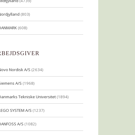
Midtjylland
(4739)
Nordjylland
(803)
DANMARK
(608)
RBEJDSGIVER
Novo Nordisk A/S
(2634)
Siemens A/S
(1968)
Danmarks Tekniske Universitet
(1894)
LEGO SYSTEM A/S
(1237)
DANFOSS A/S
(1082)