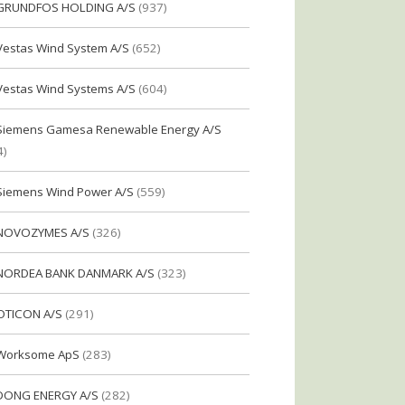
GRUNDFOS HOLDING A/S
(937)
Vestas Wind System A/S
(652)
Vestas Wind Systems A/S
(604)
Siemens Gamesa Renewable Energy A/S
4)
Siemens Wind Power A/S
(559)
NOVOZYMES A/S
(326)
NORDEA BANK DANMARK A/S
(323)
OTICON A/S
(291)
Worksome ApS
(283)
DONG ENERGY A/S
(282)