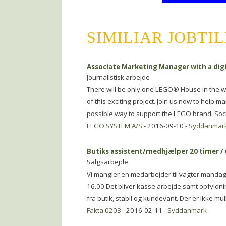
SIMILIAR JOBTI
Associate Marketing Manager with a dig
Journalistisk arbejde
There will be only one LEGO® House in the wo
of this exciting project. Join us now to help 
possible way to support the LEGO brand. Soc
LEGO SYSTEM A/S
- 2016-09-10 -
Syddanmar
Butiks assistent/medhjælper 20 timer / 
Salgsarbejde
Vi mangler en medarbejder til vagter mandag
16.00 Det bliver kasse arbejde samt opfyldni
fra butik, stabil og kundevant. Der er ikke mu
Fakta 0203
- 2016-02-11 -
Syddanmark