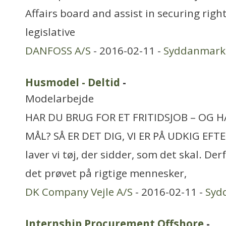
Affairs board and assist in securing righ
legislative
DANFOSS A/S
- 2016-02-11 -
Syddanmark
Husmodel - Deltid
-
Modelarbejde
HAR DU BRUG FOR ET FRITIDSJOB – OG H
MÅL? SÅ ER DET DIG, VI ER PÅ UDKIG EF
laver vi tøj, der sidder, som det skal. Der
det prøvet på rigtige mennesker,
DK Company Vejle A/S
- 2016-02-11 -
Syd
Internship Procurement Offshore
-