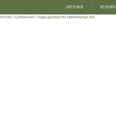
JOBTILBUD
REGIONE
Forside
/
Syddanmark
/
Dagsygeplejerske
Hjemmepleje Øst