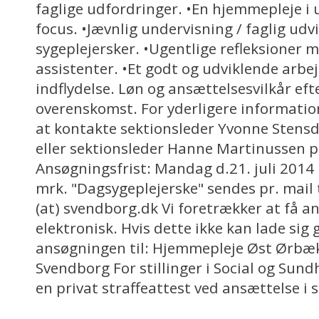
faglige udfordringer. •En hjemmepleje i 
focus. •Jævnlig undervisning / faglig udv
sygeplejersker. •Ugentlige refleksioner 
assistenter. •Et godt og udviklende arbe
indflydelse. Løn og ansættelsesvilkår ef
overenskomst. For yderligere informatio
at kontakte sektionsleder Yvonne Stensda
eller sektionsleder Hanne Martinussen p
Ansøgningsfrist: Mandag d.21. juli 2014 
mrk. "Dagsygeplejerske" sendes pr. mail 
(at) svendborg.dk Vi foretrækker at få 
elektronisk. Hvis dette ikke kan lade sig 
ansøgningen til: Hjemmepleje Øst Ørbæk
Svendborg For stillinger i Social og Sund
en privat straffeattest ved ansættelse i s