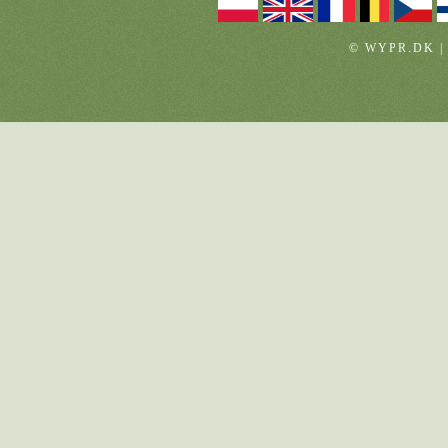
© WYPR.DK |