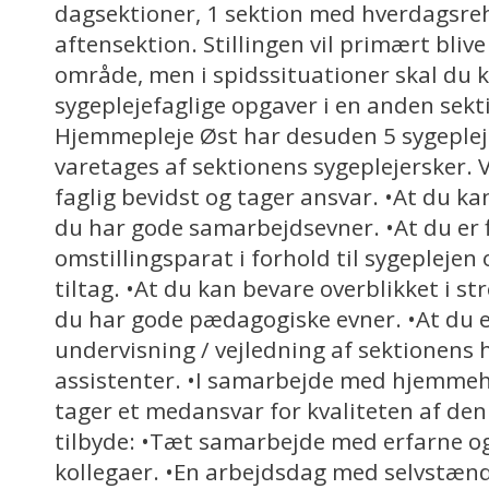
dagsektioner, 1 sektion med hverdagsreh
aftensektion. Stillingen vil primært blive 
område, men i spidssituationer skal du 
sygeplejefaglige opgaver i en anden sekt
Hjemmepleje Øst har desuden 5 sygeplej
varetages af sektionens sygeplejersker. V
faglig bevidst og tager ansvar. •At du ka
du har gode samarbejdsevner. •At du er f
omstillingsparat i forhold til sygeplejen
tiltag. •At du kan bevare overblikket i st
du har gode pædagogiske evner. •At du er
undervisning / vejledning af sektionens 
assistenter. •I samarbejde med hjemmeh
tager et medansvar for kvaliteten af den 
tilbyde: •Tæt samarbejde med erfarne 
kollegaer. •En arbejdsdag med selvstæn