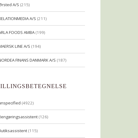
Ørsted A/S
(215)
RELATIONMEDIA A/S
(211)
ARLA FOODS AMBA
(199)
MAERSK LINE A/S
(194)
NORDEA FINANS DANMARK A/S
(187)
TILLINGSBETEGNELSE
unspecified
(4922)
Rengøringsassistent
(126)
Butiksassistent
(115)