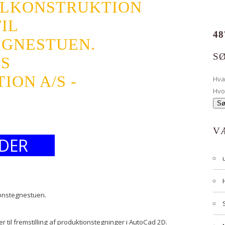
ÅLKONSTRUKTION
IL
48
GNESTUEN.
S
S
ON A/S -
Hv
Hvo
V
DER
ionstegnestuen.
r til fremstilling af produktionstegninger i AutoCad 2D.