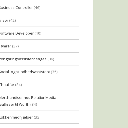
Business Controller
(46)
Frisør
(42)
Software Developer
(40)
Tømrer
(37)
Rengøringsassistent søges
(36)
Social- og sundhedsassistent
(35)
Chauffør
(34)
Merchandiser hos RelationMedia –
eafløser til Würth
(34)
Køkkenmedhjælper
(33)