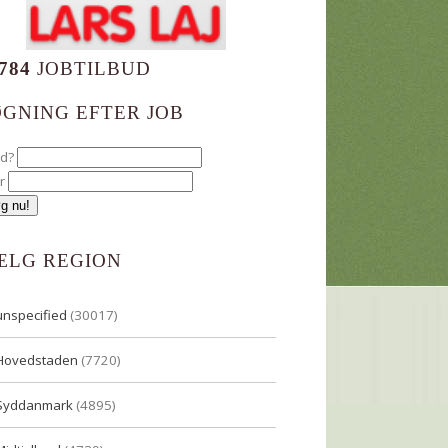
784
JOBTILBUD
ØGNING EFTER JOB
ad?
r
ÆLG REGION
unspecified
(30017)
Hovedstaden
(7720)
Syddanmark
(4895)