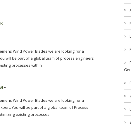
nd
iemens Wind Power Blades we are looking for a
u will be part of a global team of process engineers
isting processes within
Gen
8)
-
iemens Wind Power Blades we are looking for a
pert. You will be part of a global team of Process
timizing existing processes