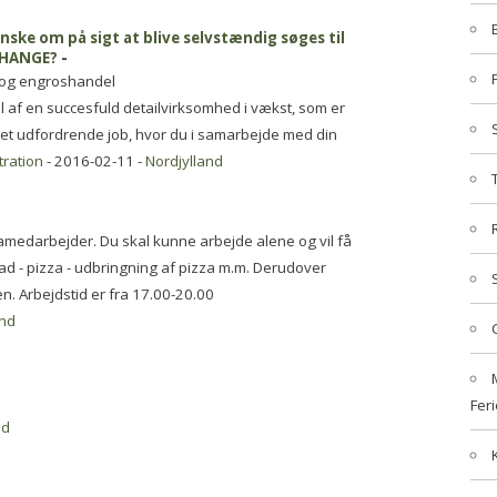
ke om på sigt at blive selvstændig søges til
 CHANGE?
-
- og engroshandel
l af en succesfuld detailvirksomhed i vækst, som er
r et udfordrende job, hvor du i samarbejde med din
ration
- 2016-02-11 -
Nordjylland
zamedarbejder. Du skal kunne arbejde alene og vil få
mad - pizza - udbringning af pizza m.m. Derudover
den. Arbejdstid er fra 17.00-20.00
and
Feri
nd