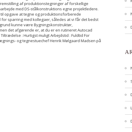
remstilling af produktionstegninger af forskellige
amarbejde med DS-stålkonstruktions egne projektledere.
r til opgave at tegne og produktionsforberede
for sparring med kollegaer, således at vi får det bedst
aggrund kunne være Bygningskonstruktør,
men det afgørende er, at du er en rutineret Autocad
ltrædelse : Hurtigst muligt Arbejdstid : Fuldtid For
anlægnings- og tegnestuechef Henrik Mølgaard Madsen på
A