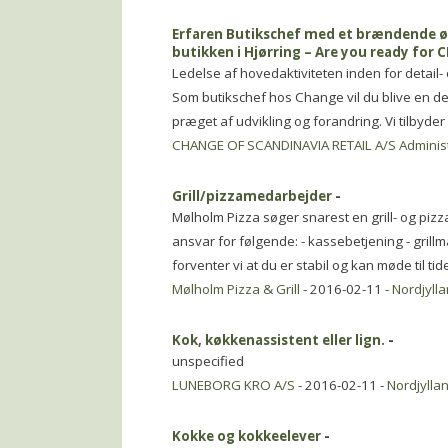
Erfaren Butikschef med et brændende øns
butikken i Hjørring – Are you ready for
Ledelse af hovedaktiviteten inden for detail
Som butikschef hos Change vil du blive en de
præget af udvikling og forandring. Vi tilbyde
CHANGE OF SCANDINAVIA RETAIL A/S Administ
Grill/pizzamedarbejder
-
Mølholm Pizza søger snarest en grill- og piz
ansvar for følgende: - kassebetjening - grill
forventer vi at du er stabil og kan møde til ti
Mølholm Pizza & Grill
- 2016-02-11 -
Nordjyll
Kok, køkkenassistent eller lign.
-
unspecified
LUNEBORG KRO A/S
- 2016-02-11 -
Nordjylla
Kokke og kokkeelever
-