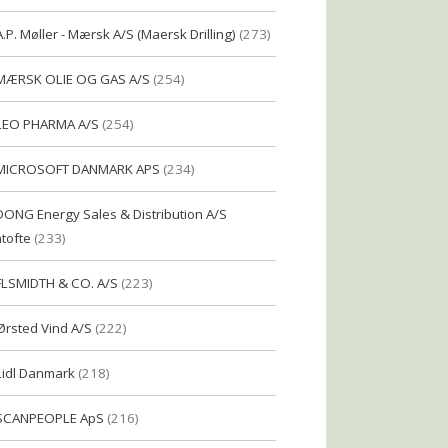
A.P. Møller - Mærsk A/S (Maersk Drilling)
(273)
MÆRSK OLIE OG GAS A/S
(254)
LEO PHARMA A/S
(254)
MICROSOFT DANMARK APS
(234)
DONG Energy Sales & Distribution A/S
tofte
(233)
FLSMIDTH & CO. A/S
(223)
Ørsted Vind A/S
(222)
Lidl Danmark
(218)
SCANPEOPLE ApS
(216)