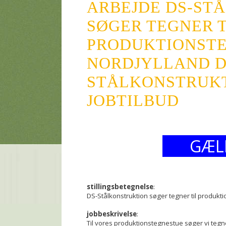
ARBEJDE DS-ST
SØGER TEGNER T
PRODUKTIONSTE
NORDJYLLAND D
STÅLKONSTRUKTI
JOBTILBUD
GÆL
stillingsbetegnelse
:
DS-Stålkonstruktion søger tegner til produkt
jobbeskrivelse
:
Til vores produktionstegnestue søger vi tegne