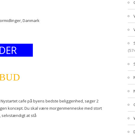
formidlinger, Danmark
DER
(57
LBUD
Nystartet cafe på byens bedste beliggenhed, søger 2
orgen koncept. Du skal være morgenmenneske med stort
selvstændigt at stå