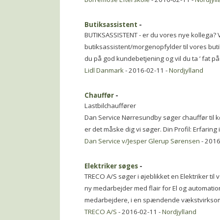
Butiksassistent
-
BUTIKSASSISTENT - er du vores nye kollega? 
butiksassistent/morgenopfylder til vores butik 
du på god kundebetjening og vil du ta ’ fat på
Lidl Danmark
- 2016-02-11 -
Nordjylland
Chauffør
-
Lastbilchauffører
Dan Service Nørresundby søger chauffør til k
er det måske dig vi søger. Din Profil: Erfaring 
Dan Service v/Jesper Glerup Sørensen
- 2016
Elektriker søges
-
TRECO A/S søger i øjeblikket en Elektriker til
ny medarbejder med flair for El og automation
medarbejdere, i en spændende vækstvirksom
TRECO A/S
- 2016-02-11 -
Nordjylland