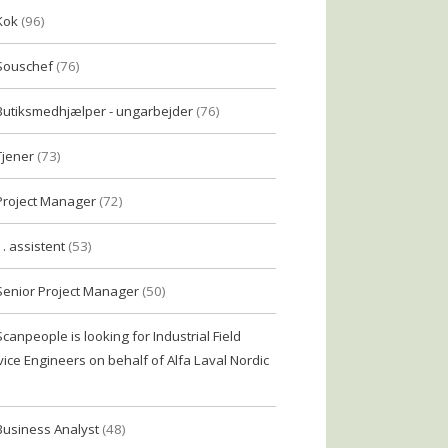
Kok
(96)
Souschef
(76)
Butiksmedhjælper - ungarbejder
(76)
Tjener
(73)
Project Manager
(72)
1. assistent
(53)
Senior Project Manager
(50)
Scanpeople is looking for Industrial Field
vice Engineers on behalf of Alfa Laval Nordic
Business Analyst
(48)