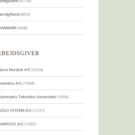
Midtjylland
(4739)
Nordjylland
(803)
DANMARK
(608)
RBEJDSGIVER
Novo Nordisk A/S
(2634)
Siemens A/S
(1968)
Danmarks Tekniske Universitet
(1894)
LEGO SYSTEM A/S
(1237)
DANFOSS A/S
(1082)