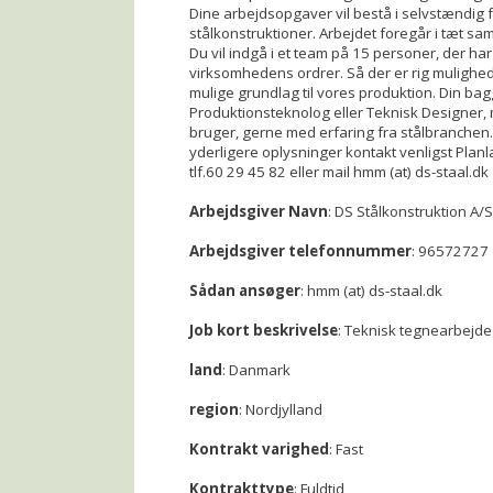
Dine arbejdsopgaver vil bestå i selvstændig f
stålkonstruktioner. Arbejdet foregår i tæt s
Du vil indgå i et team på 15 personer, der ha
virksomhedens ordrer. Så der er rig mulighed 
mulige grundlag til vores produktion. Din b
Produktionsteknolog eller Teknisk Designer, 
bruger, gerne med erfaring fra stålbranchen. Ti
yderligere oplysninger kontakt venligst Pl
tlf.60 29 45 82 eller mail hmm (at) ds-staal.dk
Arbejdsgiver Navn
: DS Stålkonstruktion A/S
Arbejdsgiver telefonnummer
: 96572727
Sådan ansøger
: hmm (at) ds-staal.dk
Job kort beskrivelse
: Teknisk tegnearbejde
land
: Danmark
region
: Nordjylland
Kontrakt varighed
: Fast
Kontrakttype
: Fuldtid