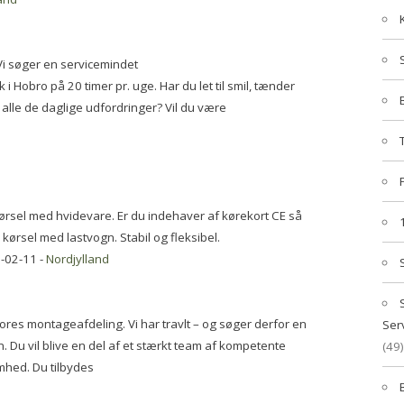
Vi søger en servicemindet
i Hobro på 20 timer pr. uge. Har du let til smil, tænder
 alle de daglige udfordringer? Vil du være
ørsel med hvidevare. Er du indehaver af kørekort CE så
i kørsel med lastvogn. Stabil og fleksibel.
-02-11 -
Nordjylland
 vores montageafdeling. Vi har travlt – og søger derfor en
Ser
. Du vil blive en del af et stærkt team af kompetente
(49)
hed. Du tilbydes