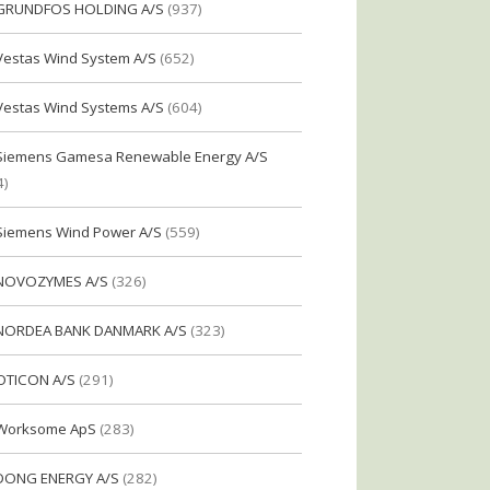
GRUNDFOS HOLDING A/S
(937)
Vestas Wind System A/S
(652)
Vestas Wind Systems A/S
(604)
Siemens Gamesa Renewable Energy A/S
4)
Siemens Wind Power A/S
(559)
NOVOZYMES A/S
(326)
NORDEA BANK DANMARK A/S
(323)
OTICON A/S
(291)
Worksome ApS
(283)
DONG ENERGY A/S
(282)