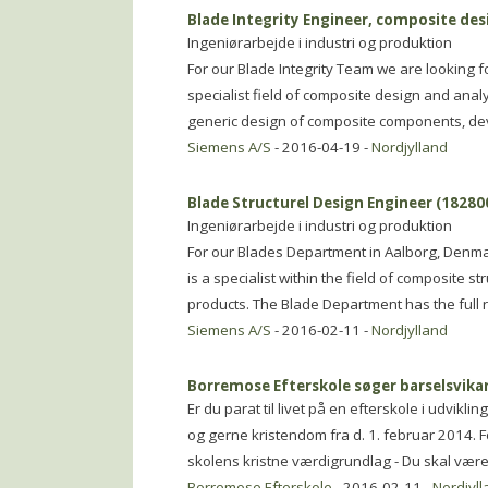
Blade Integrity Engineer, composite des
Ingeniørarbejde i industri og produktion
For our Blade Integrity Team we are looking fo
specialist field of composite design and analy
generic design of composite components, d
Siemens A/S
- 2016-04-19 -
Nordjylland
Blade Structurel Design Engineer (18280
Ingeniørarbejde i industri og produktion
For our Blades Department in Aalborg, Denmar
is a specialist within the field of composite 
products. The Blade Department has the full r
Siemens A/S
- 2016-02-11 -
Nordjylland
Borremose Efterskole søger barselsvika
Er du parat til livet på en efterskole i udvikl
og gerne kristendom fra d. 1. februar 2014. Fo
skolens kristne værdigrundlag - Du skal være 
Borremose Efterskole
- 2016-02-11 -
Nordjyll