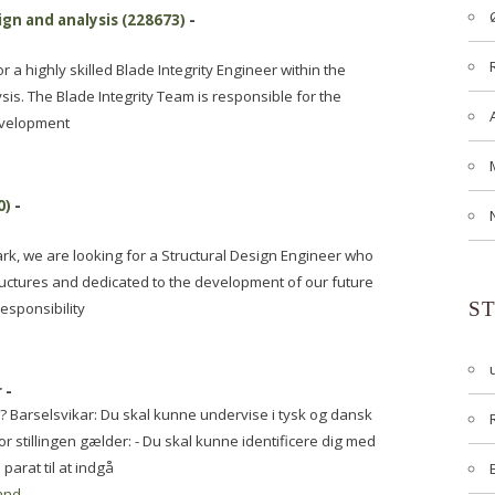
ign and analysis (228673)
-
r a highly skilled Blade Integrity Engineer within the
sis. The Blade Integrity Team is responsible for the
evelopment
0)
-
k, we are looking for a Structural Design Engineer who
structures and dedicated to the development of our future
S
esponsibility
r
-
ing? Barselsvikar: Du skal kunne undervise i tysk og dansk
r stillingen gælder: - Du skal kunne identificere dig med
parat til at indgå
and