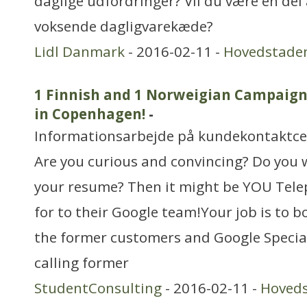
daglige udfordringer? Vil du være en de
voksende dagligvarekæde?
Lidl Danmark
- 2016-02-11 -
Hovedstade
1 Finnish and 1 Norweigian Campaign
in Copenhagen!
-
Informationsarbejde på kundekontaktce
Are you curious and convincing? Do you 
your resume? Then it might be YOU Tele
for to their Google team!Your job is to
the former customers and Google Speciali
calling former
StudentConsulting
- 2016-02-11 -
Hoved