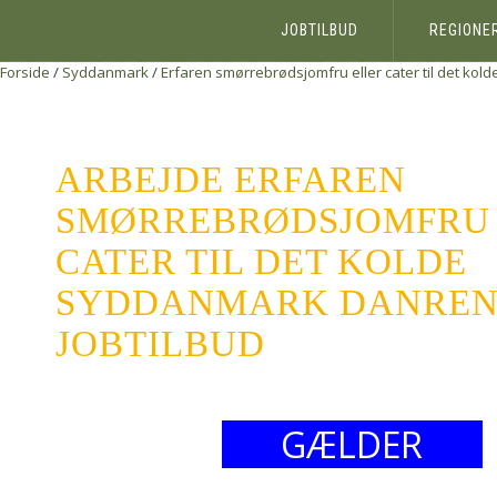
JOBTILBUD
REGIONE
Forside
/
Syddanmark
/
Erfaren smørrebrødsjomfru eller cater til det kold
ARBEJDE ERFAREN
SMØRREBRØDSJOMFRU 
CATER TIL DET KOLDE
SYDDANMARK DANRENÉ
JOBTILBUD
GÆLDER