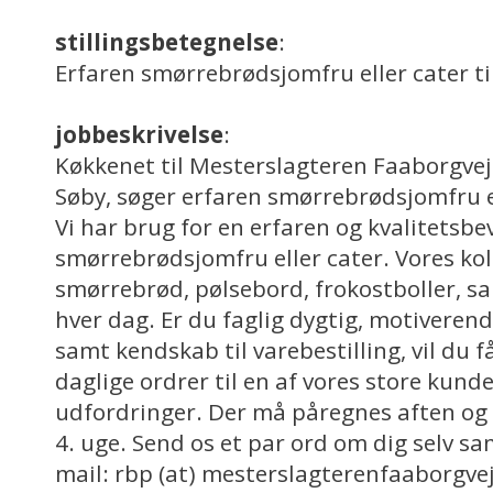
stillingsbetegnelse
:
Erfaren smørrebrødsjomfru eller cater ti
jobbeskrivelse
:
Køkkenet til Mesterslagteren Faaborgvej 
Søby, søger erfaren smørrebrødsjomfru ell
Vi har brug for en erfaren og kvalitetsbe
smørrebrødsjomfru eller cater. Vores ko
smørrebrød, pølsebord, frokostboller, sal
hver dag. Er du faglig dygtig, motiveren
samt kendskab til varebestilling, vil du f
daglige ordrer til en af vores store kun
udfordringer. Der må påregnes aften og
4. uge. Send os et par ord om dig selv sa
mail: rbp (at) mesterslagterenfaaborgvej