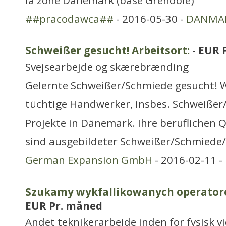
la zone Danemark (basé Grenoble)
##pracodawca##
- 2016-05-30 -
DANMA
Schweißer gesucht! Arbeitsort:
- EUR 
Svejsearbejde og skærebrænding
Gelernte Schweißer/Schmiede gesucht! W
tüchtige Handwerker, insbes. Schweißer/
Projekte in Dänemark. Ihre beruflichen Qu
sind ausgebildeter Schweißer/Schmiede/
German Expansion GmbH
- 2016-02-11 -
Szukamy wykfallikowanych operatoro
EUR Pr. måned
Andet teknikerarbejde inden for fysisk 