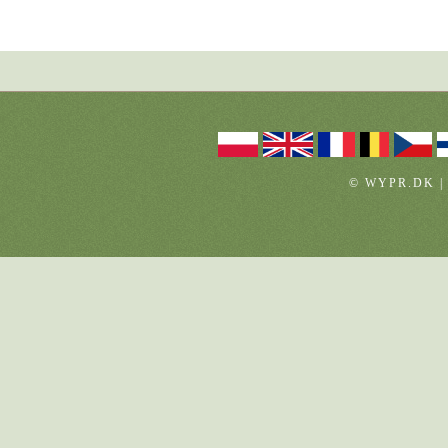
© WYPR.DK |