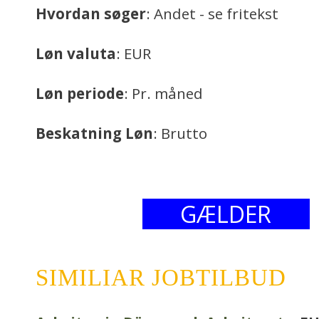
Hvordan søger
: Andet - se fritekst
Løn valuta
: EUR
Løn periode
: Pr. måned
Beskatning Løn
: Brutto
GÆLDER
SIMILIAR JOBTILBUD