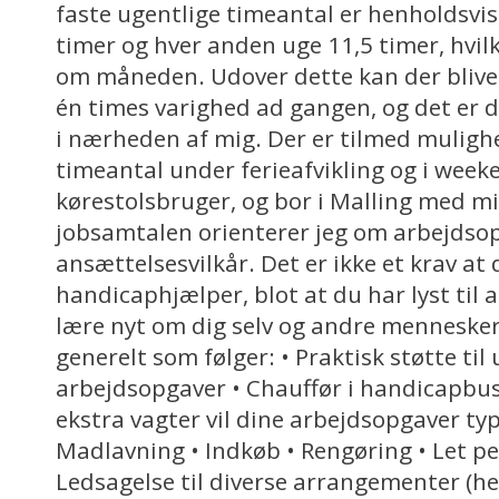
faste ugentlige timeantal er henholdsvi
timer og hver anden uge 11,5 timer, hvilk
om måneden. Udover dette kan der blive 
én times varighed ad gangen, og det er de
i nærheden af mig. Der er tilmed mulighe
timeantal under ferieafvikling og i weeke
kørestolsbruger, og bor i Malling med m
jobsamtalen orienterer jeg om arbejdsop
ansættelsesvilkår. Det er ikke et krav at
handicaphjælper, blot at du har lyst til a
lære nyt om dig selv og andre menneske
generelt som følger: • Praktisk støtte til 
arbejdsopgaver • Chauffør i handicapbus
ekstra vagter vil dine arbejdsopgaver typ
Madlavning • Indkøb • Rengøring • Let per
Ledsagelse til diverse arrangementer (he