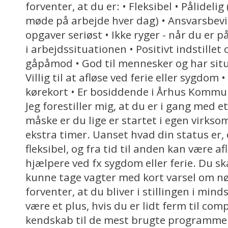
forventer, at du er: • Fleksibel • Pålidelig
møde på arbejde hver dag) • Ansvarsbevi
opgaver seriøst • Ikke ryger - når du er 
i arbejdssituationen • Positivt indstillet 
gåpåmod • God til mennesker og har sit
Villig til at afløse ved ferie eller sygdom •
kørekort • Er bosiddende i Århus Kommune
Jeg forestiller mig, at du er i gang med et
måske er du lige er startet i egen virkso
ekstra timer. Uanset hvad din status er, e
fleksibel, og fra tid til anden kan være a
hjælpere ved fx sygdom eller ferie. Du ska
kunne tage vagter med kort varsel om nø
forventer, at du bliver i stillingen i minds
være et plus, hvis du er lidt ferm til co
kendskab til de mest brugte programmer,