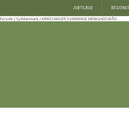
JOBTILBUD
REGIONE
Forside
/
Syddanmark
/
KIRKESANGER
SVANNINGE MENIGHEDSRÅD