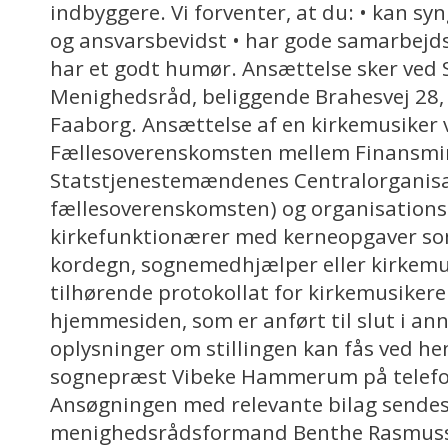
indbyggere. Vi forventer, at du: • kan sy
og ansvarsbevidst • har gode samarbejdsev
har et godt humør. Ansættelse sker ved 
Menighedsråd, beliggende Brahesvej 28,
Faaborg. Ansættelse af en kirkemusiker v
Fællesoverenskomsten mellem Finansmin
Statstjenestemændenes Centralorganisa
fællesoverenskomsten) og organisationsa
kirkefunktionærer med kerneopgaver so
kordegn, sognemedhjælper eller kirkemu
tilhørende protokollat for kirkemusikere
hjemmesiden, som er anført til slut i 
oplysninger om stillingen kan fås ved he
sognepræst Vibeke Hammerum på tele
Ansøgningen med relevante bilag sendes 
menighedsrådsformand Benthe Rasmuss