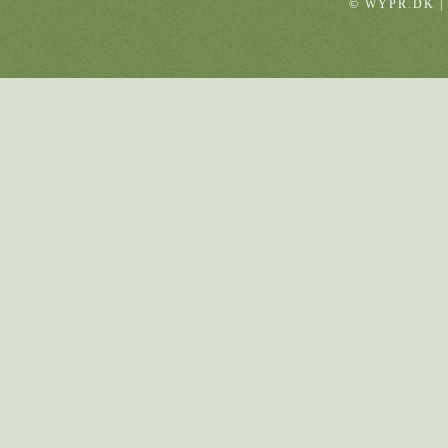
© WYPR.DK |