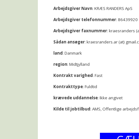
Arbejdsgiver Navn
: KRÆS RANDERS ApS
Arbejdsgiver telefonnummer
: 86439920
Arbejdsgiver faxnummer
: kraesranders (
Sådan ansøger
: kraesranders.ar (at) gmail.
land
: Danmark
region
: Midtjylland
Kontrakt varighed
: Fast
Kontrakttype
: Fuldtid
krævede uddannelse
: Ikke angivet
Kilde til jobtilbud
: AMS, Offentlige arbejds