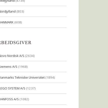
Midtjylland
(4739)
Nordjylland
(803)
DANMARK
(608)
RBEJDSGIVER
Novo Nordisk A/S
(2634)
Siemens A/S
(1968)
Danmarks Tekniske Universitet
(1894)
LEGO SYSTEM A/S
(1237)
DANFOSS A/S
(1082)