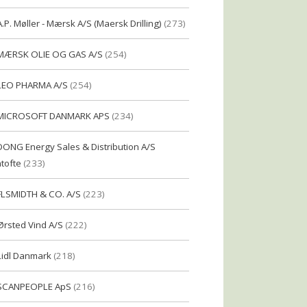
A.P. Møller - Mærsk A/S (Maersk Drilling)
(273)
MÆRSK OLIE OG GAS A/S
(254)
LEO PHARMA A/S
(254)
MICROSOFT DANMARK APS
(234)
DONG Energy Sales & Distribution A/S
tofte
(233)
FLSMIDTH & CO. A/S
(223)
Ørsted Vind A/S
(222)
Lidl Danmark
(218)
SCANPEOPLE ApS
(216)