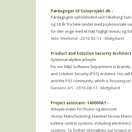
Pædagoger til Soloprojekt.dk
-
Pædagogisk opholdssted ved Silkeborg Solo 
og 18 år fra hele landet med psykosociale v
for den unge med et højt fagligt niveau og fok
Aktiv Weekend
- 2016-02-11 -
Midtjylland
Product and Solution Security Architect
Systemanalytikerarbejde
For our R&D Software Department in Brande,
and Solution Security (PSS) Architect. You wil
and the PSS community, which is focusing on 
Siemens A/S
- 2016-08-17 -
Midtjylland
Project assistant-140000A1
-
Arbejde inden for finans og økonomi
Vestas Manufacturing, Hammel Vestas Manufa
turbine control systems, including electronic
systems. To further strengthen our project o