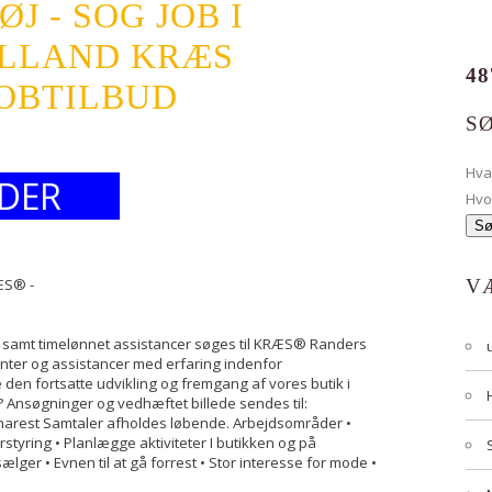
J - SOG JOB I
YLLAND KRÆS
48
JOBTILBUD
S
Hv
DER
Hvo
RÆS® -
V
, samt timelønnet assistancer søges til KRÆS® Randers
nter og assistancer med erfaring indenfor
den fortsatte udvikling og fremgang af vores butik i
? Ansøgninger og vedhæftet billede sendes til:
 Snarest Samtaler afholdes løbende. Arbejdsområder •
tyring • Planlægge aktiviteter I butikken og på
lger • Evnen til at gå forrest • Stor interesse for mode •