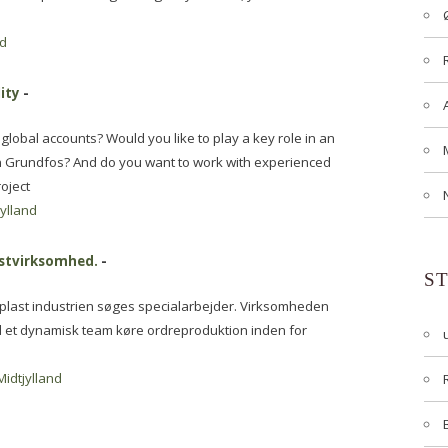
nd
ity
-
global accounts? Would you like to play a key role in an
 in Grundfos? And do you want to work with experienced
oject
jylland
astvirksomhed.
-
S
 plast industrien søges specialarbejder. Virksomheden
d et dynamisk team køre ordreproduktion inden for
Midtjylland