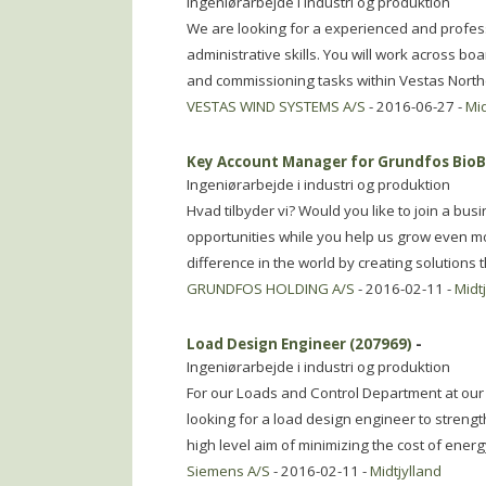
Ingeniørarbejde i industri og produktion
We are looking for a experienced and professi
administrative skills. You will work across bo
and commissioning tasks within Vestas Nort
VESTAS WIND SYSTEMS A/S
- 2016-06-27 -
Mid
Key Account Manager for Grundfos Bio
Ingeniørarbejde i industri og produktion
Hvad tilbyder vi? Would you like to join a bu
opportunities while you help us grow even m
difference in the world by creating solutions t
GRUNDFOS HOLDING A/S
- 2016-02-11 -
Midt
Load Design Engineer (207969)
-
Ingeniørarbejde i industri og produktion
For our Loads and Control Department at our 
looking for a load design engineer to streng
high level aim of minimizing the cost of ene
Siemens A/S
- 2016-02-11 -
Midtjylland