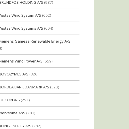
GRUNDFOS HOLDING A/S
(937)
Vestas Wind System A/S
(652)
Vestas Wind Systems A/S
(604)
Siemens Gamesa Renewable Energy A/S
4)
Siemens Wind Power A/S
(559)
NOVOZYMES A/S
(326)
NORDEA BANK DANMARK A/S
(323)
OTICON A/S
(291)
Worksome ApS
(283)
DONG ENERGY A/S
(282)