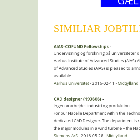
GÆL
SIMILIAR JOBTI
AIAS-COFUND Fellowships
-
Undervisning og forskning på universiteter o
Aarhus Institute of Advanced Studies (AIAS) 
of Advanced Studies (AIAS) is pleased to an
available
Aarhus Universitet
- 2016-02-11 -
Midtjylland
CAD designer (193808)
-
Ingeniørarbejde i industri og produktion
For our Nacelle Department within the Techn
dedicated CAD Designer. The department is 
the major modules in a wind turbine – the Nac
Siemens A/S
- 2016-05-28 -
Midtjylland