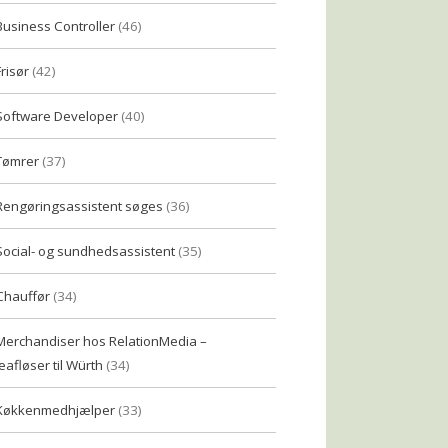
Business Controller
(46)
Frisør
(42)
Software Developer
(40)
Tømrer
(37)
Rengøringsassistent søges
(36)
Social- og sundhedsassistent
(35)
Chauffør
(34)
Merchandiser hos RelationMedia –
eafløser til Würth
(34)
Køkkenmedhjælper
(33)