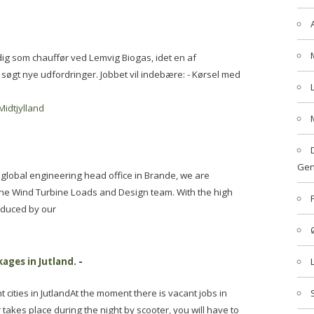
edig som chauffør ved Lemvig Biogas, idet en af
gt nye udfordringer. Jobbet vil indebære: - Kørsel med
Midtjylland
Gen
global engineering head office in Brande, we are
 the Wind Turbine Loads and Design team. With the high
roduced by our
ages in Jutland.
-
cities in JutlandAt the moment there is vacant jobs in
takes place during the night by scooter, you will have to