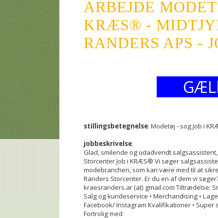
ARBEJDE MODETØ
KRÆS® - MIDTJ
RANDERS APS - 
GÆL
stillingsbetegnelse
: Modetøj - sog Job i K
jobbeskrivelse
:
Glad, smilende og udadvendt salgsassistent
Storcenter Job i KRÆS® Vi søger salgsassiste
modebranchen, som kan være med til at sikre 
Randers Storcenter. Er du en af dem vi søger
kraesranders.ar (at) gmail.com Tiltrædelse:
Salg og kundeservice • Merchandising • Lagers
Facebook/ Instagram Kvalifikationer • Super sæ
Fortrolig med