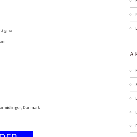
at) gma
com
A
formidlinger, Danmark