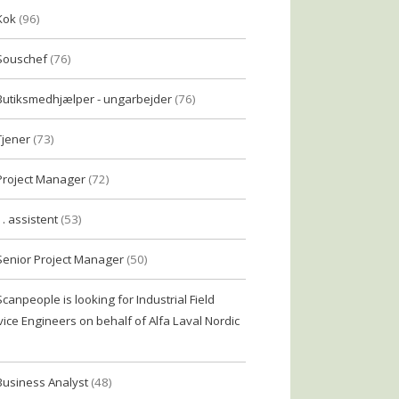
Kok
(96)
Souschef
(76)
Butiksmedhjælper - ungarbejder
(76)
Tjener
(73)
Project Manager
(72)
1. assistent
(53)
Senior Project Manager
(50)
Scanpeople is looking for Industrial Field
vice Engineers on behalf of Alfa Laval Nordic
Business Analyst
(48)