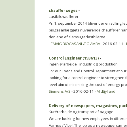
chauffør søges
-
Lastbilchauffører
Pr. 1. september 2014 bliver der en stilling l
biogasanlæggets nuværende chauffører har sø
den ene af slamsugerlastbilerne
LEMVIG BIOGASANLÆG AMBA
- 2016-02-11 -
Control Engineer (193613)
-
Ingeniørarbejde i industri og produktion
For our Loads and Control Department at our 
looking for a control engineer to strengthen
level aim of minimizing the cost of energy p
Siemens A/S
- 2016-02-11 -
Midtjylland
Delivery of newspapers, magasines, pack
Kurérarbejde og transport af bagage
We are looking for new employees in different 
Aarhus / Viby J.The job as a newspapercarrier 