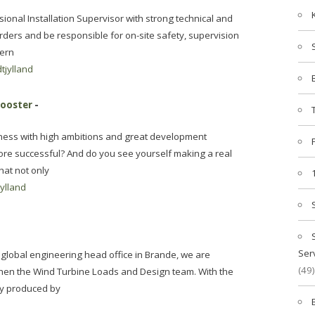
onal Installation Supervisor with strong technical and
arders and be responsible for on-site safety, supervision
hern
tjylland
Booster
-
siness with high ambitions and great development
ore successful? And do you see yourself making a real
hat not only
jylland
Ser
global engineering head office in Brande, we are
(49)
then the Wind Turbine Loads and Design team. With the
rgy produced by