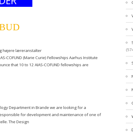
DER
LBUD
(57
g højere læreranstalter
AIAS-COFUND (Marie Curie) Fellowships Aarhus Institute
nounce that 10 to 12 AIAS-COFUND fellowships are
ology Department in Brande we are looking for a
responsible for development and maintenance of one of
elle. The Design