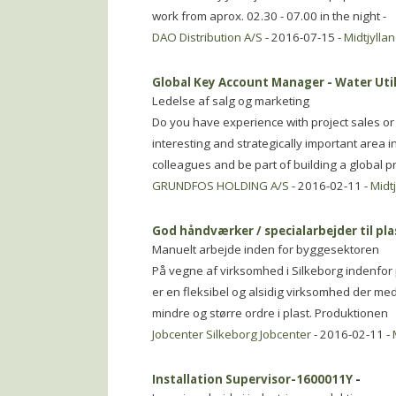
work from aprox. 02.30 - 07.00 in the night -
DAO Distribution A/S
- 2016-07-15 -
Midtjylla
Global Key Account Manager - Water Util
Ledelse af salg og marketing
Do you have experience with project sales or 
interesting and strategically important area
colleagues and be part of building a global pr
GRUNDFOS HOLDING A/S
- 2016-02-11 -
Midt
God håndværker / specialarbejder til pl
Manuelt arbejde inden for byggesektoren
På vegne af virksomhed i Silkeborg indenfor
er en fleksibel og alsidig virksomhed der me
mindre og større ordre i plast. Produktionen
Jobcenter Silkeborg Jobcenter
- 2016-02-11 -
Installation Supervisor-1600011Y
-