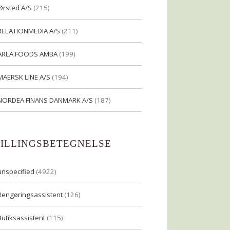
Ørsted A/S
(215)
RELATIONMEDIA A/S
(211)
ARLA FOODS AMBA
(199)
MAERSK LINE A/S
(194)
NORDEA FINANS DANMARK A/S
(187)
TILLINGSBETEGNELSE
unspecified
(4922)
Rengøringsassistent
(126)
Butiksassistent
(115)