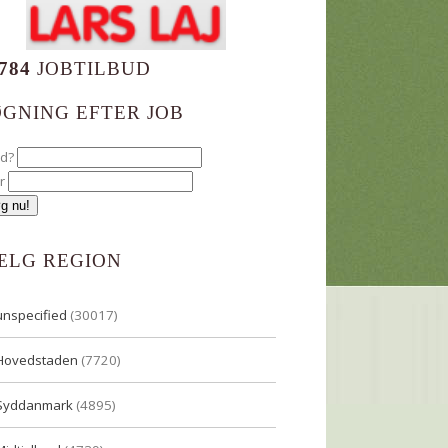
784
JOBTILBUD
ØGNING EFTER JOB
ad?
r
ÆLG REGION
unspecified
(30017)
Hovedstaden
(7720)
Syddanmark
(4895)