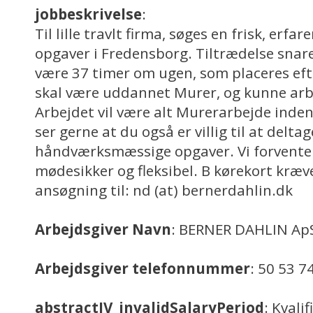
jobbeskrivelse
:
Til lille travlt firma, søges en frisk, erfa
opgaver i Fredensborg. Tiltrædelse snare
være 37 timer om ugen, som placeres ef
skal være uddannet Murer, og kunne arb
Arbejdet vil være alt Murerarbejde inden
ser gerne at du også er villig til at delta
håndværksmæssige opgaver. Vi forventer
mødesikker og fleksibel. B kørekort kræv
ansøgning til: nd (at) bernerdahlin.dk
Arbejdsgiver Navn
: BERNER DAHLIN Ap
Arbejdsgiver telefonnummer
: 50 53 7
abstractJV_invalidSalaryPeriod
: Kvali