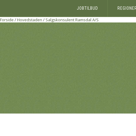
JOBTILBUD
REGIONE
Forside
/
Hovedstaden
/
Salgskonsulent
Ramsdal A/S