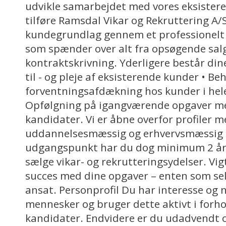
udvikle samarbejdet med vores eksister
tilføre Ramsdal Vikar og Rekruttering A/
kundegrundlag gennem et professionelt 
som spænder over alt fra opsøgende salg
kontraktskrivning. Yderligere består din
til - og pleje af eksisterende kunder • Be
forventningsafdækning hos kunder i hel
Opfølgning på igangværende opgaver m
kandidater. Vi er åbne overfor profiler m
uddannelsesmæssig og erhvervsmæssig
udgangspunkt har du dog minimum 2 års
sælge vikar- og rekrutteringsydelser. Vigt
succes med dine opgaver – enten som se
ansat. Personprofil Du har interesse og
mennesker og bruger dette aktivt i forho
kandidater. Endvidere er du udadvendt 