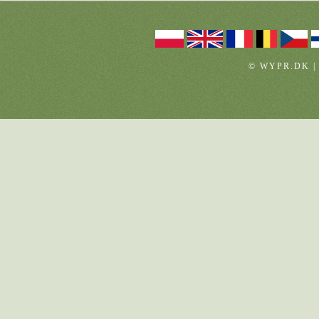
© WYPR.DK |