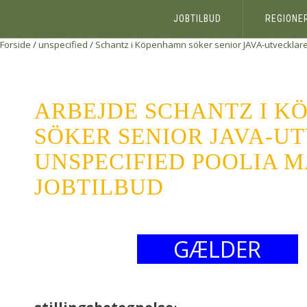
JOBTILBUD
REGIONE
Forside
/
unspecified
/
Schantz i Köpenhamn söker senior JAVA-utvecklar
ARBEJDE SCHANTZ I 
SÖKER SENIOR JAVA-U
UNSPECIFIED POOLIA M
JOBTILBUD
GÆLDER