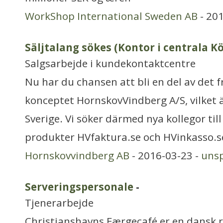
WorkShop International Sweden AB
- 20
Säljtalang sökes (Kontor i centrala 
Salgsarbejde i kundekontaktcentre
Nu har du chansen att bli en del av det
konceptet HornskovVindberg A/S, vilket ä
Sverige. Vi söker därmed nya kollegor till 
produkter HVfaktura.se och HVinkasso.se
Hornskovvindberg AB
- 2016-03-23 -
unsp
Serveringspersonale
-
Tjenerarbejde
Christianshavns Færgecafé er en dansk 