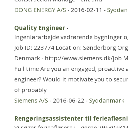
DONG ENERGY A/S
- 2016-02-11 -
Sydda
Quality Engineer
-
Ingeniørarbejde vedrørende bygninger 
Job ID: 223774 Location: Sønderborg Org
Denmark - http://www.siemens.dk/job 
Full time Are you an engaged, proactive 
engineer? Would it motivate you to secure
of probably
Siemens A/S
- 2016-06-22 -
Syddanmark
Rengøringsassistenter til ferieafløsn
Vi søger ferieafløsere i ugerne 29+30+3