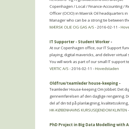
Copenhagen / Local / Finance-Accounting / Re
Officer (OCIO) in Maersk Oil headquarters in
Manager who can be a strong tie between the
MÆRSK OLIE OG GAS A/S
- 2016-02-11 -
Hov
IT Supporter - Student Worker
-
At our Copenhagen office, our IT Support fun
playing, digital mavericks, and deliver virtual
You will work as part of our small IT support 
VERTIC A/S
- 2016-02-11 -
Hovedstaden
Oldfrue/teamleder house-keeping
-
Teamleder House-keeping Om Jobbet: Det dig 
gennemførelsen af den daglige rengøring. Du
del af din tid på planlægning, kvalitetssikrin
HK-KØBENHAVNS KURSUSEJENDOM KLINTEN
-
PhD Project in Big Data Modelling with A