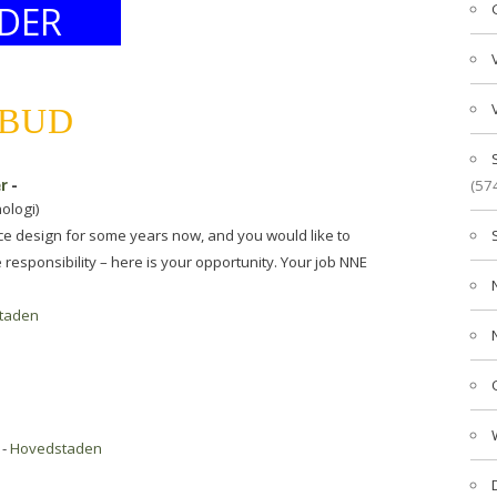
DER
LBUD
r
-
(57
ologi)
ce design for some years now, and you would like to
sponsibility – here is your opportunity. Your job NNE
taden
 -
Hovedstaden