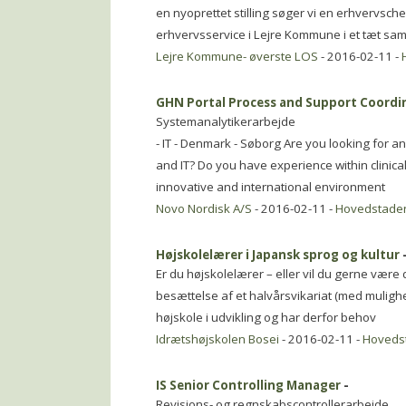
en nyoprettet stilling søger vi en erhvervsch
erhvervsservice i Lejre Kommune i et tæt sa
Lejre Kommune- øverste LOS
- 2016-02-11 -
GHN Portal Process and Support Coordi
Systemanalytikerarbejde
- IT - Denmark - Søborg Are you looking for an 
and IT? Do you have experience within clinical 
innovative and international environment
Novo Nordisk A/S
- 2016-02-11 -
Hovedstade
Højskolelærer i Japansk sprog og kultur
Er du højskolelærer – eller vil du gerne være
besættelse af et halvårsvikariat (med mulighe
højskole i udvikling og har derfor behov
Idrætshøjskolen Bosei
- 2016-02-11 -
Hoveds
IS Senior Controlling Manager
-
Revisions- og regnskabscontrollerarbejde