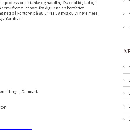
u er professionel i tanke og handling Du er altid glad og
 ser vi frem til at høre fra dig Send en kortfattet
 ring ned på kontoret på 88 61 41 88 hvis du vil høre mere.
leje Bornholm
A
formidlinger, Danmark
 ton