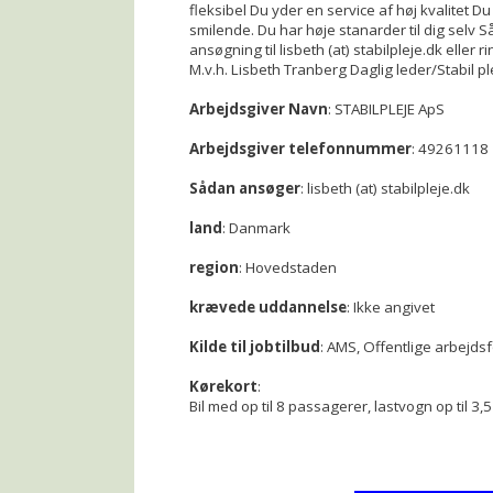
fleksibel Du yder en service af høj kvalitet D
smilende. Du har høje stanarder til dig selv Så
ansøgning til lisbeth (at) stabilpleje.dk eller
M.v.h. Lisbeth Tranberg Daglig leder/Stabil p
Arbejdsgiver Navn
: STABILPLEJE ApS
Arbejdsgiver telefonnummer
: 49261118
Sådan ansøger
: lisbeth (at) stabilpleje.dk
land
: Danmark
region
: Hovedstaden
krævede uddannelse
: Ikke angivet
Kilde til jobtilbud
: AMS, Offentlige arbejds
Kørekort
:
Bil med op til 8 passagerer, lastvogn op til 3,5