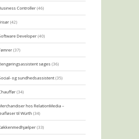
Business Controller
(46)
Frisør
(42)
Software Developer
(40)
Tømrer
(37)
Rengøringsassistent søges
(36)
Social- og sundhedsassistent
(35)
Chauffør
(34)
Merchandiser hos RelationMedia –
eafløser til Würth
(34)
Køkkenmedhjælper
(33)