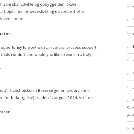
ef, som skal udvikle og opbygge den lokale
marbejde med erhvervslivet og de centerchefer,
Hovedstaden
nator
-
opportunity to work with clinical trial process support
trials conduct and would you like to work in a truly
n
-
 det? Idrætshøjskolen Bosei søger en underviser til
d for forlængelse) fra den 1. august 2014. Vi er en
Ser
taden
(49)