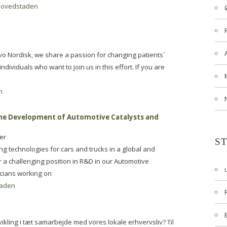
ovedstaden
ovo Nordisk, we share a passion for changing patients´
ndividuals who want to join us in this effort. If you are
n
 the Development of Automotive Catalysts and
er
S
ng technologies for cars and trucks in a global and
 challenging position in R&D in our Automotive
cians working on
aden
vikling i tæt samarbejde med vores lokale erhvervsliv? Til