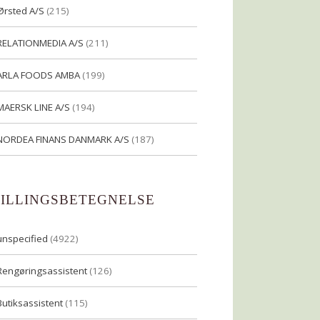
Ørsted A/S
(215)
RELATIONMEDIA A/S
(211)
ARLA FOODS AMBA
(199)
MAERSK LINE A/S
(194)
NORDEA FINANS DANMARK A/S
(187)
TILLINGSBETEGNELSE
unspecified
(4922)
Rengøringsassistent
(126)
Butiksassistent
(115)