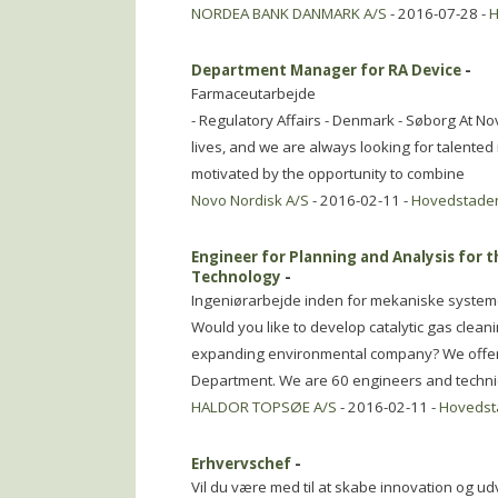
NORDEA BANK DANMARK A/S
- 2016-07-28 -
H
Department Manager for RA Device
-
Farmaceutarbejde
- Regulatory Affairs - Denmark - Søborg At N
lives, and we are always looking for talented i
motivated by the opportunity to combine
Novo Nordisk A/S
- 2016-02-11 -
Hovedstade
Engineer for Planning and Analysis for
Technology
-
Ingeniørarbejde inden for mekaniske system
Would you like to develop catalytic gas cleani
expanding environmental company? We offer a
Department. We are 60 engineers and techni
HALDOR TOPSØE A/S
- 2016-02-11 -
Hovedst
Erhvervschef
-
Vil du være med til at skabe innovation og ud