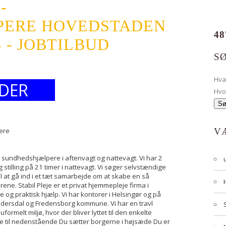
-
PERE HOVEDSTADEN
48
 - JOBTILBUD
S
Hv
DER
Hvo
ere
V
g sundhedshjælpere i aftenvagt og nattevagt. Vi har 2
ig stilling på 21 timer i nattevagt. Vi søger selvstændige
l at gå ind i et tæt samarbejde om at skabe en så
ne. Stabil Pleje er et privat hjemmepleje firma i
je og praktisk hjælp. Vi har kontorer i Helsingør og på
udersdal og Fredensborg kommune. Vi har en travl
 uformelt miljø, hvor der bliver lyttet til den enkelte
 til nedenstående Du sætter borgerne i højsæde Du er