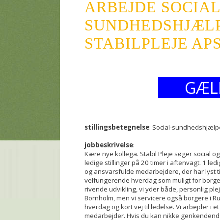
ARBEJDE SOCIAL
SUNDHEDSHJÆL
STABILPLEJE APS
GÆL
stillingsbetegnelse
: Social-sundhedshjælp
jobbeskrivelse
:
Kære nye kollega. Stabil Pleje søger social o
ledige stillinger på 20 timer i aftenvagt. 1 led
og ansvarsfulde medarbejdere, der har lyst ti
velfungerende hverdag som muligt for borgere
rivende udvikling, vi yder både, personlig ple
Bornholm, men vi servicere også borgere i R
hverdag og kort vej til ledelse. Vi arbejder i et
medarbejder. Hvis du kan nikke genkendende