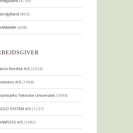
Midtjylland
(4739)
Nordjylland
(803)
DANMARK
(608)
RBEJDSGIVER
Novo Nordisk A/S
(2634)
Siemens A/S
(1968)
Danmarks Tekniske Universitet
(1894)
LEGO SYSTEM A/S
(1237)
DANFOSS A/S
(1082)