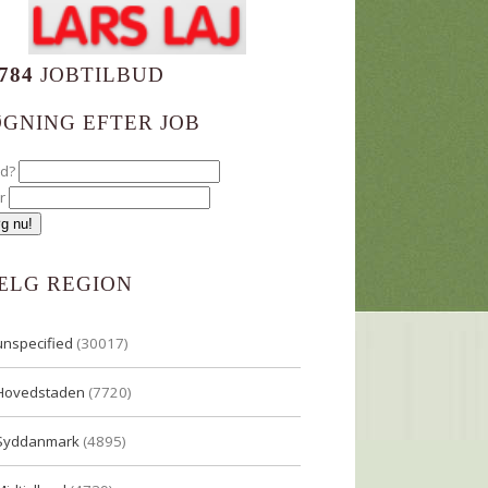
784
JOBTILBUD
ØGNING EFTER JOB
ad?
r
ÆLG REGION
unspecified
(30017)
Hovedstaden
(7720)
Syddanmark
(4895)