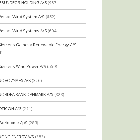
GRUNDFOS HOLDING A/S
(937)
Vestas Wind System A/S
(652)
Vestas Wind Systems A/S
(604)
Siemens Gamesa Renewable Energy A/S
4)
Siemens Wind Power A/S
(559)
NOVOZYMES A/S
(326)
NORDEA BANK DANMARK A/S
(323)
OTICON A/S
(291)
Worksome ApS
(283)
DONG ENERGY A/S
(282)