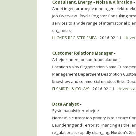
Consultant, Energy - Noise & Vibration
-
Andet ingeniørarbejde (undtagen elektrotekn
Job Overview Lloyd’s Register Consulting p
services to a wide range of international cli
engineers,
LLOYDS REGISTER EMEA
- 2016-02-11 -
Hoved
Customer Relations Manager
-
Arbejde inden for samfundsøkonomi
Location Valby Organization Name Customer 
Management Department Description Custome
knowhow and commercial mindset Brief Descri
FLSMIDTH & CO. A/S
- 2016-02-11 -
Hovedsta
Data Analyst
-
Systemanalytikerarbejde
Nordea\'s current top priority is to secure Co
Laundering and Terrorist Financing as the lan
regulations is rapidly changing. Nordea’s Gr