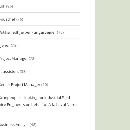
Kok
(96)
Souschef
(76)
Butiksmedhjælper - ungarbejder
(76)
Tjener
(73)
Project Manager
(72)
1. assistent
(53)
Senior Project Manager
(50)
Scanpeople is looking for Industrial Field
vice Engineers on behalf of Alfa Laval Nordic
Business Analyst
(48)