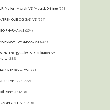
A.P. Møller - Mærsk A/S (Maersk Drilling)
(273)
MÆRSK OLIE OG GAS A/S
(254)
LEO PHARMA A/S
(254)
MICROSOFT DANMARK APS
(234)
DONG Energy Sales & Distribution A/S
tofte
(233)
FLSMIDTH & CO. A/S
(223)
Ørsted Vind A/S
(222)
Lidl Danmark
(218)
SCANPEOPLE ApS
(216)