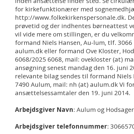
inden ansættelse finder sted. Se cirku
for kirkefunktionærer med sognemedhjæ
http://www.folkekirkenspersonale.dk. D
prøvetid og der indhentes børneattest v
vil vide mere om stillingen, er du velkom
formand Niels Hansen, Au-lum, tlf. 3066 
aulum.dk eller formand Ove Kloster, Hods
6068/2025 6068, mail: ovekloster (at) mai
ansøgning senest mandag den 16. juni 
relevante bilag sendes til formand Niels
7490 Aulum, mail: nh (at) aulum.dk Vi fo
ansættelsessamtaler den 19. juni 2014.
Arbejdsgiver Navn
: Aulum og Hodsager
Arbejdsgiver telefonnummer
: 306657