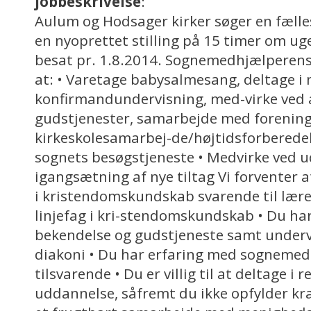
jobbeskrivelse
:
Aulum og Hodsager kirker søger en fæll
en nyoprettet stilling på 15 timer om uge
besat pr. 1.8.2014. Sognemedhjælperens
at: • Varetage babysalmesang, deltage i
konfirmandundervisning, med-virke ved 
gudstjenester, samarbejde med forening
kirkeskolesamarbej-de/højtidsforberedel
sognets besøgstjeneste • Medvirke ved u
igangsætning af nye tiltag Vi forventer 
i kristendomskundskab svarende til lær
linjefag i kri-stendomskundskab • Du har 
bekendelse og gudstjeneste samt underv
diakoni • Du har erfaring med sognemed
tilsvarende • Du er villig til at deltage i 
uddannelse, såfremt du ikke opfylder kra