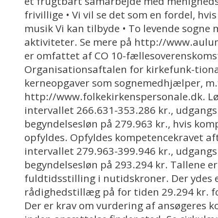
et frugtbart samarbejde med menighedsr
frivillige • Vi vil se det som en fordel, h
musik Vi kan tilbyde • To levende sogne
aktiviteter. Se mere på http://www.aul
er omfattet af CO 10-fællesoverenskoms
Organisationsaftalen for kirkefunk-tio
kerneopgaver som sognemedhjælper, m.fl
http://www.folkekirkenspersonale.dk. Lø
intervallet 266.631-353.286 kr., udgang
begyndelsesløn på 279.963 kr., hvis kom
opfyldes. Opfyldes kompetencekravet aft
intervallet 279.963-399.946 kr., udgang
begyndelsesløn på 293.294 kr. Tallene er
fuldtidsstilling i nutidskroner. Der ydes e
rådighedstillæg på for tiden 29.294 kr. fo
Der er krav om vurdering af ansøgeres 