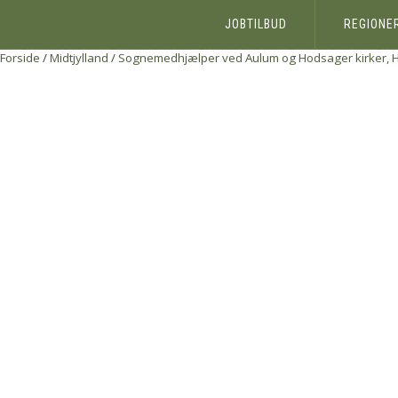
JOBTILBUD
REGIONE
Forside
/
Midtjylland
/
Sognemedhjælper ved Aulum og Hodsager kirker, H