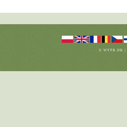
© WYPR.DK |