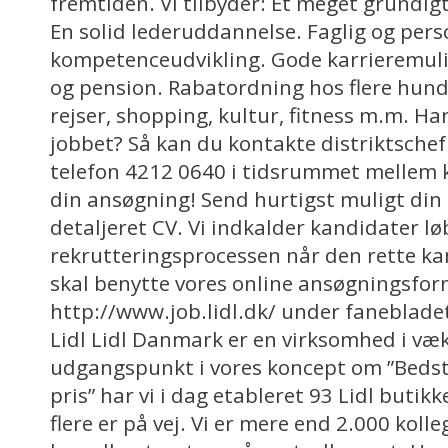
fremtiden. Vi tilbyder: Et meget grundig
En solid lederuddannelse. Faglig og pers
kompetenceudvikling. Gode karrieremuli
og pension. Rabatordning hos flere hun
rejser, shopping, kultur, fitness m.m. Ha
jobbet? Så kan du kontakte distriktschef 
telefon 4212 0640 i tidsrummet mellem kl
din ansøgning! Send hurtigst muligt din
detaljeret CV. Vi indkalder kandidater l
rekrutteringsprocessen når den rette ka
skal benytte vores online ansøgningsfor
http://www.job.lidl.dk/ under fanebladet
Lidl Lidl Danmark er en virksomhed i væ
udgangspunkt i vores koncept om ”Bedste
pris” har vi i dag etableret 93 Lidl butik
flere er på vej. Vi er mere end 2.000 kolle