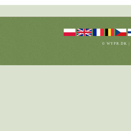
© WYPR.DK |