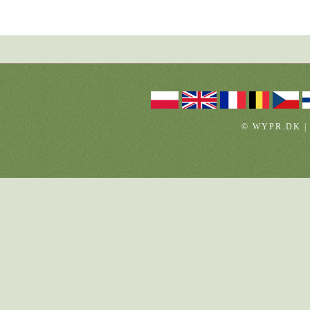
© WYPR.DK |