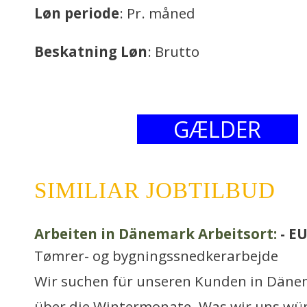
Løn periode
: Pr. måned
Beskatning Løn
: Brutto
GÆLDER
SIMILIAR JOBTILBUD
Arbeiten in Dänemark Arbeitsort:
- E
Tømrer- og bygningssnedkerarbejde
Wir suchen für unseren Kunden in Däne
über die Wintermonate. Was wir uns wü