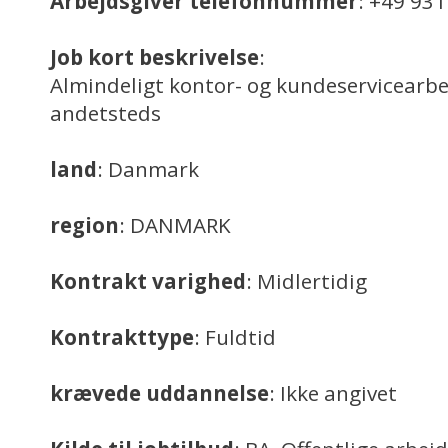
Arbejdsgiver telefonnummer
: +49 93
Job kort beskrivelse
:
Almindeligt kontor- og kundeservicearbej
andetsteds
land
: Danmark
region
: DANMARK
Kontrakt varighed
: Midlertidig
Kontrakttype
: Fuldtid
krævede uddannelse
: Ikke angivet