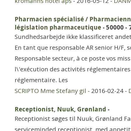
kromanns hotel aps
- 2016-05-12 -
DANM
Pharmacien spécialisé / Pharmacienne
législation pharmaceutique
- 50000 - 
Sundhedsarbejde ikke klassificeret ande
En tant que responsable AR senior H/F, s
Responsable secteur, à ce poste vos missio
l\'exécution des activités réglementaire
réglementaire. Les
SCRIPTO Mme Stefany gil
- 2016-02-24 -
Receptionist, Nuuk, Grønland
-
Receptionist søges til Nuuk, Grønland F
serviceminded receptionist, med appetit 