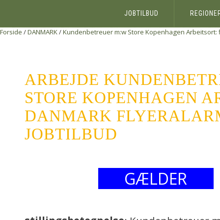
JOBTILBUD
REGIONE
Forside
/
DANMARK
/
Kundenbetreuer m:w Store Kopenhagen Arbeitsort:
ARBEJDE KUNDENBETR
STORE KOPENHAGEN AR
DANMARK FLYERALARM
JOBTILBUD
GÆLDER