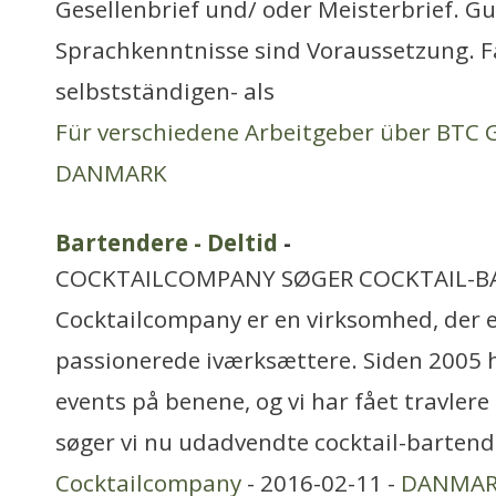
Gesellenbrief und/ oder Meisterbrief. G
Sprachkenntnisse sind Voraussetzung. F
selbstständigen- als
Für verschiedene Arbeitgeber über BTC
DANMARK
Bartendere - Deltid
-
COCKTAILCOMPANY SØGER COCKTAIL-B
Cocktailcompany er en virksomhed, der e
passionerede iværksættere. Siden 2005 ha
events på benene, og vi har fået travlere 
søger vi nu udadvendte cocktail-bartend
Cocktailcompany
- 2016-02-11 -
DANMA