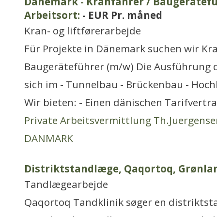
Dänemark - Kranfahrer / Baugerätef
Arbeitsort:
- EUR Pr. måned
Kran- og liftførerarbejde
Für Projekte in Dänemark suchen wir Kra
Baugeräteführer (m/w) Die Ausführung d
sich im - Tunnelbau - Brückenbau - Hoch
Wir bieten: - Einen dänischen Tarifvertr
Private Arbeitsvermittlung Th.Juergense
DANMARK
Distriktstandlæge, Qaqortoq, Grønla
Tandlægearbejde
Qaqortoq Tandklinik søger en distriktsta