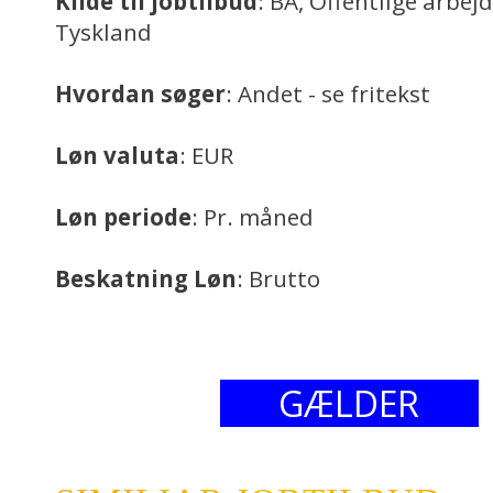
Kilde til jobtilbud
: BA, Offentlige arbej
Tyskland
Hvordan søger
: Andet - se fritekst
Løn valuta
: EUR
Løn periode
: Pr. måned
Beskatning Løn
: Brutto
GÆLDER