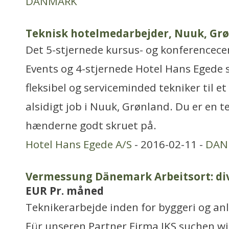
DANMARK
Teknisk hotelmedarbejder, Nuuk, Gr
Det 5-stjernede kursus- og konferencec
Events og 4-stjernede Hotel Hans Egede s
fleksibel og serviceminded tekniker til 
alsidigt job i Nuuk, Grønland. Du er en t
hænderne godt skruet på.
Hotel Hans Egede A/S
- 2016-02-11 -
DAN
Vermessung Dänemark Arbeitsort: div
EUR Pr. måned
Teknikerarbejde inden for byggeri og an
Für unseren Partner Firma JKS suchen wi