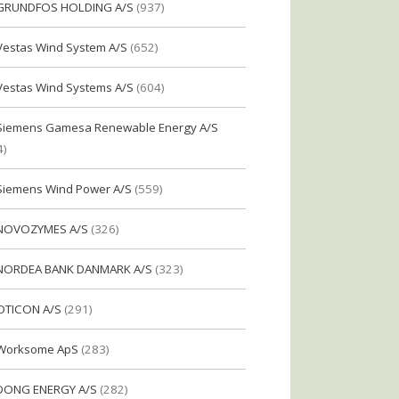
GRUNDFOS HOLDING A/S
(937)
Vestas Wind System A/S
(652)
Vestas Wind Systems A/S
(604)
Siemens Gamesa Renewable Energy A/S
4)
Siemens Wind Power A/S
(559)
NOVOZYMES A/S
(326)
NORDEA BANK DANMARK A/S
(323)
OTICON A/S
(291)
Worksome ApS
(283)
DONG ENERGY A/S
(282)