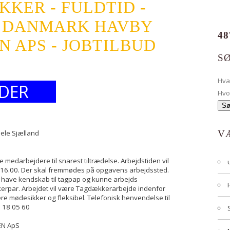
KER - FULDTID -
 DANMARK HAVBY
48
 APS - JOBTILBUD
S
Hv
DER
Hvo
Hele Sjælland
V
ke medarbejdere til snarest tiltrædelse. Arbejdstiden vil
 - 16.00. Der skal fremmødes på opgavens arbejdssted.
have kendskab til tagpap og kunne arbejds
rpar. Arbejdet vil være Tagdækkerarbejde indenfor
ære mødesikker og fleksibel. Telefonisk henvendelse til
8 18 05 60
EN ApS