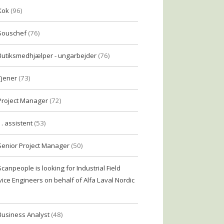
Kok
(96)
Souschef
(76)
Butiksmedhjælper - ungarbejder
(76)
Tjener
(73)
Project Manager
(72)
1. assistent
(53)
Senior Project Manager
(50)
Scanpeople is looking for Industrial Field
vice Engineers on behalf of Alfa Laval Nordic
Business Analyst
(48)