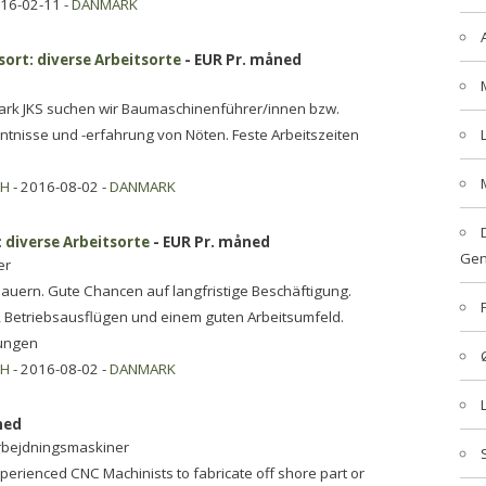
016-02-11 -
DANMARK
rt: diverse Arbeitsorte
- EUR Pr. måned
ark JKS suchen wir Baumaschinenführer/innen bzw.
nisse und -erfahrung von Nöten. Feste Arbeitszeiten
bH
- 2016-08-02 -
DANMARK
 diverse Arbeitsorte
- EUR Pr. måned
Gen
er
bauern. Gute Chancen auf langfristige Beschäftigung.
 Betriebsausflügen und einem guten Arbeitsumfeld.
zungen
bH
- 2016-08-02 -
DANMARK
ned
arbejdningsmaskiner
xperienced CNC Machinists to fabricate off shore part or