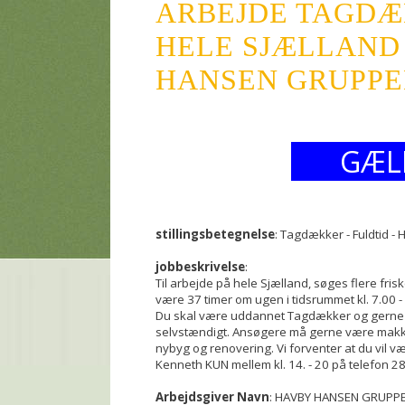
ARBEJDE TAGDÆK
HELE SJÆLLAND
HANSEN GRUPPEN
GÆL
stillingsbetegnelse
: Tagdækker - Fuldtid - 
jobbeskrivelse
:
Til arbejde på hele Sjælland, søges flere fris
være 37 timer om ugen i tidsrummet kl. 7.00
Du skal være uddannet Tagdækker og gerne 
selvstændigt. Ansøgere må gerne være makke
nybyg og renovering. Vi forventer at du vil v
Kenneth KUN mellem kl. 14. - 20 på telefon 2
Arbejdsgiver Navn
: HAVBY HANSEN GRUPP