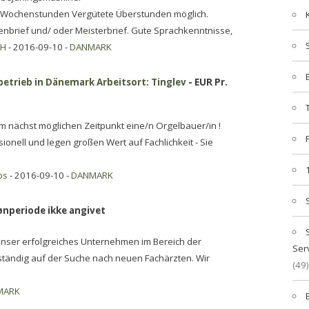
 40 Wochenstunden Vergütete Überstunden möglich.
enbrief und/ oder Meisterbrief. Gute Sprachkenntnisse,
bH
- 2016-09-10 -
DANMARK
betrieb in Dänemark Arbeitsort: Tinglev
- EUR Pr.
um nächst möglichen Zeitpunkt eine/n Orgelbauer/in !
ionell und legen großen Wert auf Fachlichkeit - Sie
ps
- 2016-09-10 -
DANMARK
ønperiode ikke angivet
Unser erfolgreiches Unternehmen im Bereich der
Ser
t ständig auf der Suche nach neuen Fachärzten. Wir
(49)
MARK