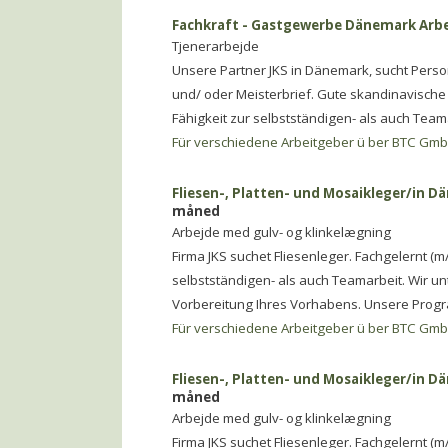
Fachkraft - Gastgewerbe Dänemark Arbei
Tjenerarbejde
Unsere Partner JKS in Dänemark, sucht Perso
und/ oder Meisterbrief. Gute skandinavische
Fähigkeit zur selbstständigen- als auch Team
Für verschiedene Arbeitgeber ü ber BTC Gm
Fliesen-, Platten- und Mosaikleger/in D
måned
Arbejde med gulv- og klinkelægning
Firma JKS suchet Fliesenleger. Fachgelernt (m
selbstständigen- als auch Teamarbeit. Wir unt
Vorbereitung Ihres Vorhabens. Unsere Pro
Für verschiedene Arbeitgeber ü ber BTC Gm
Fliesen-, Platten- und Mosaikleger/in D
måned
Arbejde med gulv- og klinkelægning
Firma JKS suchet Fliesenleger. Fachgelernt (m