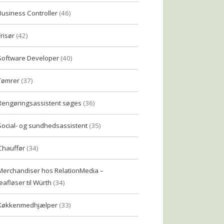
Business Controller
(46)
Frisør
(42)
Software Developer
(40)
Tømrer
(37)
Rengøringsassistent søges
(36)
Social- og sundhedsassistent
(35)
Chauffør
(34)
Merchandiser hos RelationMedia –
eafløser til Würth
(34)
Køkkenmedhjælper
(33)