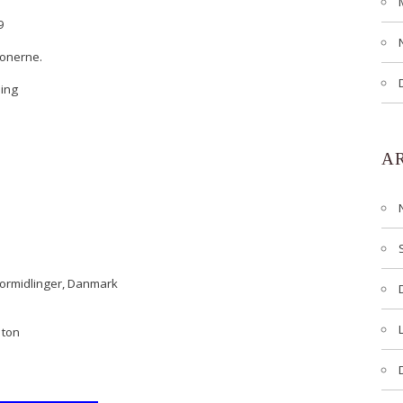
9
tionerne.
ing
A
formidlinger, Danmark
 ton