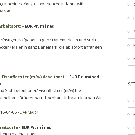
ling machines. You¿re experienced in fanuc with
NMARK
rbeitsort:
- EUR Pr. måned
gerfristigen Aufgaben in ganz Dänemark ein und sucht
cker / Maler in ganz Dänemark, die ab sofort anfangen
isenflechter (m/w) Arbeitsort:
- EUR Pr. måned
er
S
nd Stahlbetonbauer/ Eisenflechter (m/w) Die
unnelbau - Brückenbau - Hochbau - Infrastrukturbau Wir
016-04-06 -
DANMARK
beitsorte
- EUR Pr. måned
arbejdningsmaskiner