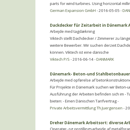
parts for wind turbines. Using horizontal mil
German Expansion GmbH
- 2016-05-05 -
DA
Dackdecker für Zeitarbeit in Dänemark A
Arbejde med tagdækning
Viktech stellt Dachdecker / Zimmerer zu län
weitere Bewerber. Wir suchen derzeit Dachde
können. Viktech ist eine dänische
Viktech P/S
- 2016-06-14 -
DANMARK
Dänemark- Beton-und Stahlbetonbauer-E
Arbejde med opførelse af betonkonstruktion
Für Projekte in Dänemark suchen wir Beton-u
Ausführung der Arbeiten befinden sich im - T
bieten: - Einen Dänischen Tarifvertrag -
Private Arbeitsvermittlung Th.Juergensen
- 2
Dreher Dänemark Arbeitsort: diverse Ar
Operatør- og opstillingsarbejde af metalfor