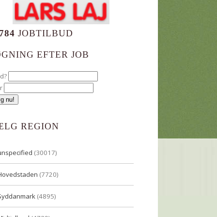
784
JOBTILBUD
ØGNING EFTER JOB
ad?
r
ÆLG REGION
unspecified
(30017)
Hovedstaden
(7720)
Syddanmark
(4895)