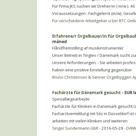
Für Firma JKS suchen wir Dreher/in ( m/w ).
Voraussetzungen : Fachgelernt (m/w), Gesell
Für verschiedene Arbeitgeber ü ber BTC Gm
Erfahrene/r Orgelbauer/in für Orgelbau
måned
Håndfremstilling af musikinstrumenter
Unser Betrieb in Tinglev / Dänemark sucht z
Unsere Anforderungen: - Sie arbeiten profess
haben eine positive Einstellung gegenüber
Bruno Christensen & Sønner Orgelbyggeri A
Fachärzte für Dänemark gesucht
- EUR l
Speciallægearbejde
Fachärzte für Kliniken in Dänemark gesucht 
Facharztvermittlung mit Sitz in Düsseldorf is
arbeiten mit vielen Kliniken und weiteren
Singer Sundermann GbR
- 2016-05-28 -
DAN