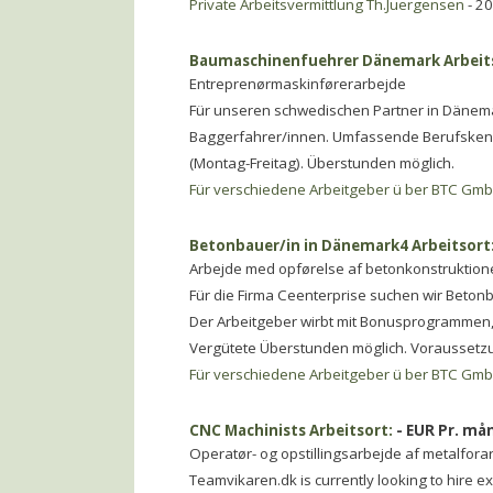
Private Arbeitsvermittlung Th.Juergensen
- 2
Baumaschinenfuehrer Dänemark Arbeitso
Entreprenørmaskinførerarbejde
Für unseren schwedischen Partner in Dänem
Baggerfahrer/innen. Umfassende Berufskennt
(Montag-Freitag). Überstunden möglich.
Für verschiedene Arbeitgeber ü ber BTC Gm
Betonbauer/in in Dänemark4 Arbeitsort:
Arbejde med opførelse af betonkonstruktion
Für die Firma Ceenterprise suchen wir Beton
Der Arbeitgeber wirbt mit Bonusprogrammen,
Vergütete Überstunden möglich. Vorausset
Für verschiedene Arbeitgeber ü ber BTC Gm
CNC Machinists Arbeitsort:
- EUR Pr. må
Operatør- og opstillingsarbejde af metalfor
Teamvikaren.dk is currently looking to hire e