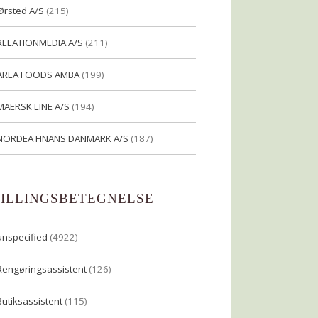
Ørsted A/S
(215)
RELATIONMEDIA A/S
(211)
ARLA FOODS AMBA
(199)
MAERSK LINE A/S
(194)
NORDEA FINANS DANMARK A/S
(187)
TILLINGSBETEGNELSE
unspecified
(4922)
Rengøringsassistent
(126)
Butiksassistent
(115)