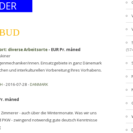
DER
LBUD
rt: diverse Arbeitsorte
- EUR Pr. måned
(57
skiner
agenmechaniker/innen. Einsatzgebiete in ganz Dänemark
ichen und interkulturellen Vorbereitung Ihres Vorhabens.
bH
- 2016-07-28 -
DANMARK
Pr. måned
Zimmerer - auch über die Wintermonate. Was wir uns
 PKW - zwingend notwendig gute deutsch Kenntnisse
g