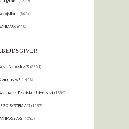
Midtjylland
(4739)
Nordjylland
(803)
DANMARK
(608)
RBEJDSGIVER
Novo Nordisk A/S
(2634)
Siemens A/S
(1968)
Danmarks Tekniske Universitet
(1894)
LEGO SYSTEM A/S
(1237)
DANFOSS A/S
(1082)