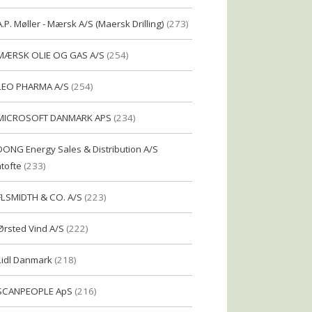
A.P. Møller - Mærsk A/S (Maersk Drilling)
(273)
MÆRSK OLIE OG GAS A/S
(254)
LEO PHARMA A/S
(254)
MICROSOFT DANMARK APS
(234)
DONG Energy Sales & Distribution A/S
tofte
(233)
FLSMIDTH & CO. A/S
(223)
Ørsted Vind A/S
(222)
Lidl Danmark
(218)
SCANPEOPLE ApS
(216)