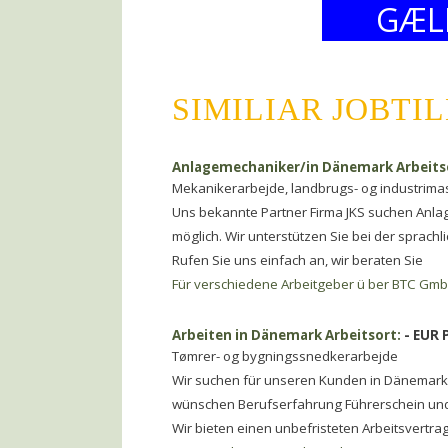
GÆL
SIMILIAR JOBTI
Anlagemechaniker/in Dänemark Arbeitso
Mekanikerarbejde, landbrugs- og industrima
Uns bekannte Partner Firma JKS suchen Anl
möglich. Wir unterstützen Sie bei der sprachl
Rufen Sie uns einfach an, wir beraten Sie
Für verschiedene Arbeitgeber ü ber BTC Gm
Arbeiten in Dänemark Arbeitsort:
- EUR 
Tømrer- og bygningssnedkerarbejde
Wir suchen für unseren Kunden in Dänemark 
wünschen Berufserfahrung Führerschein und
Wir bieten einen unbefristeten Arbeitsvertra