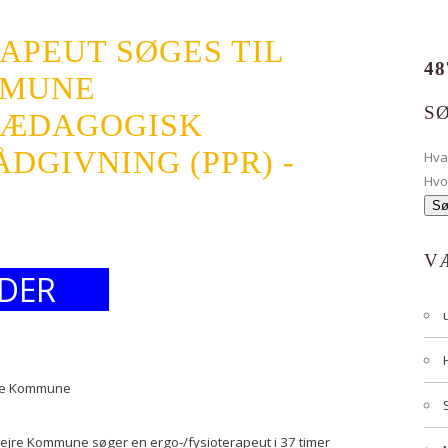
APEUT SØGES TIL
48
MMUNE
S
PÆDAGOGISK
DGIVNING (PPR) -
Hv
Hvo
V
DER
ejre Kommune
ejre Kommune søger en ergo-/fysioterapeut i 37 timer