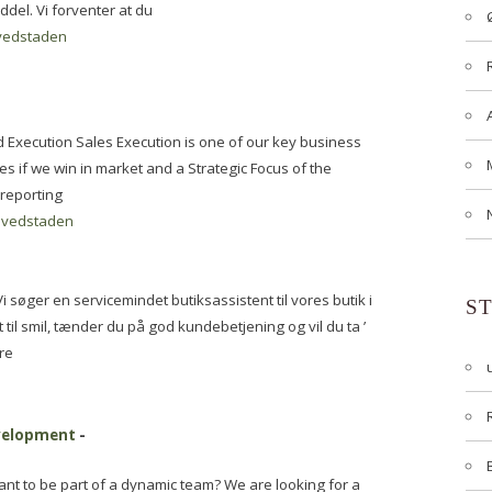
del. Vi forventer at du
vedstaden
 Execution Sales Execution is one of our key business
nes if we win in market and a Strategic Focus of the
 reporting
vedstaden
 søger en servicemindet butiksassistent til vores butik i
S
 til smil, tænder du på god kundebetjening og vil du ta ’
re
evelopment
-
ant to be part of a dynamic team? We are looking for a