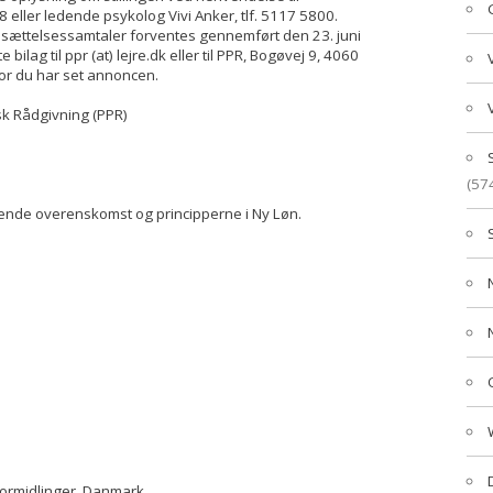
 eller ledende psykolog Vivi Anker, tlf. 5117 5800.
Ansættelsessamtaler forventes gennemført den 23. juni
lag til ppr (at) lejre.dk eller til PPR, Bogøvej 9, 4060
vor du har set annoncen.
k Rådgivning (PPR)
(57
dende overenskomst og principperne i Ny Løn.
formidlinger, Danmark