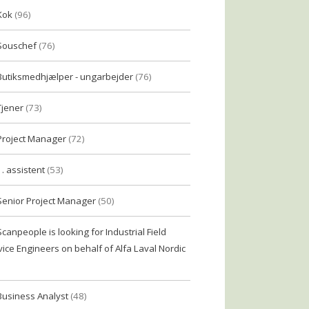
Kok
(96)
Souschef
(76)
Butiksmedhjælper - ungarbejder
(76)
Tjener
(73)
Project Manager
(72)
1. assistent
(53)
Senior Project Manager
(50)
Scanpeople is looking for Industrial Field
vice Engineers on behalf of Alfa Laval Nordic
Business Analyst
(48)