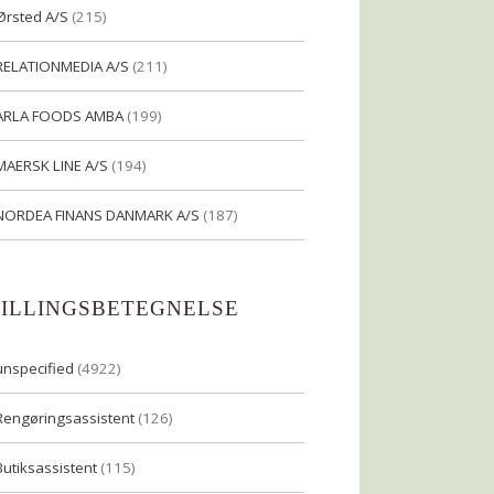
Ørsted A/S
(215)
RELATIONMEDIA A/S
(211)
ARLA FOODS AMBA
(199)
MAERSK LINE A/S
(194)
NORDEA FINANS DANMARK A/S
(187)
TILLINGSBETEGNELSE
unspecified
(4922)
Rengøringsassistent
(126)
Butiksassistent
(115)