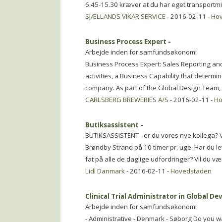
6.45-15.30 kræver at du har eget transportmid
SJÆLLANDS VIKAR SERVICE
- 2016-02-11 -
Ho
Business Process Expert
-
Arbejde inden for samfundsøkonomi
Business Process Expert: Sales Reporting and
activities, a Business Capability that determi
company. As part of the Global Design Team,
CARLSBERG BREWERIES A/S
- 2016-02-11 -
Ho
Butiksassistent
-
BUTIKSASSISTENT - er du vores nye kollega? Vi
Brøndby Strand på 10 timer pr. uge. Har du let
fat på alle de daglige udfordringer? Vil du væ
Lidl Danmark
- 2016-02-11 -
Hovedstaden
Clinical Trial Administrator in Global D
Arbejde inden for samfundsøkonomi
- Administrative - Denmark - Søborg Do you w