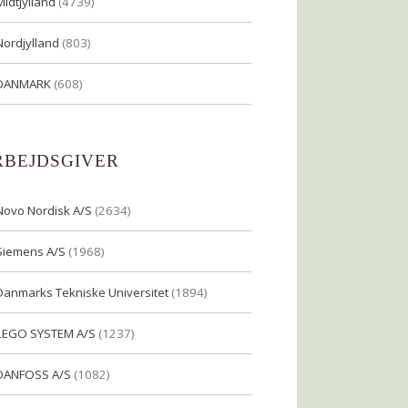
Midtjylland
(4739)
Nordjylland
(803)
DANMARK
(608)
RBEJDSGIVER
Novo Nordisk A/S
(2634)
Siemens A/S
(1968)
Danmarks Tekniske Universitet
(1894)
LEGO SYSTEM A/S
(1237)
DANFOSS A/S
(1082)