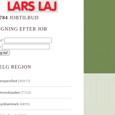
784
JOBTILBUD
ØGNING EFTER JOB
ad?
r
ÆLG REGION
unspecified
(30017)
Hovedstaden
(7720)
Syddanmark
(4895)