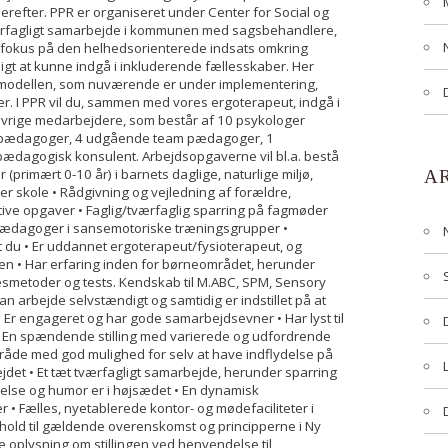
derefter. PPR er organiseret under Center for Social og
værfagligt samarbejde i kommunen med sagsbehandlere,
 fokus på den helhedsorienterede indsats omkring
ligt at kunne indgå i inkluderende fællesskaber. Her
M modellen, som nuværende er under implementering,
r. I PPR vil du, sammen med vores ergoterapeut, indgå i
øvrige medarbejdere, som består af 10 psykologer
ørepædagoger, 4 udgående team pædagoger, 1
pædagogisk konsulent. Arbejdsopgaverne vil bl.a. bestå
(primært 0-10 år) i barnets daglige, naturlige miljø,
A
ler skole • Rådgivning og vejledning af forældre,
ive opgaver • Faglig/tværfaglig sparring på fagmøder
pædagoger i sansemotoriske træningsgrupper •
t du • Er uddannet ergoterapeut/fysioterapeut, og
iden • Har erfaring inden for børneområdet, herunder
esmetoder og tests. Kendskab til M.ABC, SPM, Sensory
Kan arbejde selvstændigt og samtidig er indstillet på at
• Er engageret og har gode samarbejdsevner • Har lyst til
der • En spændende stilling med varierede og udfordrende
åde med god mulighed for selv at have indflydelse på
bejdet • Et tæt tværfagligt samarbejde, herunder sparring
ndelse og humor er i højsædet • En dynamisk
• Fælles, nyetablerede kontor- og mødefaciliteter i
nhold til gældende overenskomst og principperne i Ny
re oplysning om stillingen ved henvendelse til