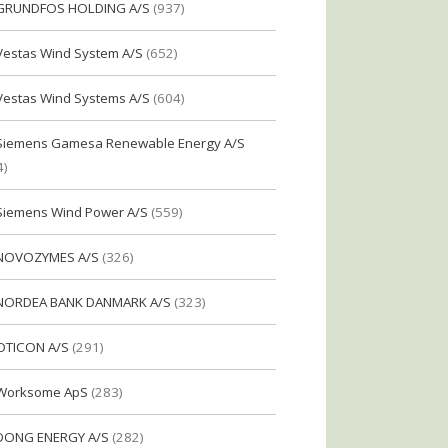
GRUNDFOS HOLDING A/S
(937)
Vestas Wind System A/S
(652)
Vestas Wind Systems A/S
(604)
Siemens Gamesa Renewable Energy A/S
4)
Siemens Wind Power A/S
(559)
NOVOZYMES A/S
(326)
NORDEA BANK DANMARK A/S
(323)
OTICON A/S
(291)
Worksome ApS
(283)
DONG ENERGY A/S
(282)