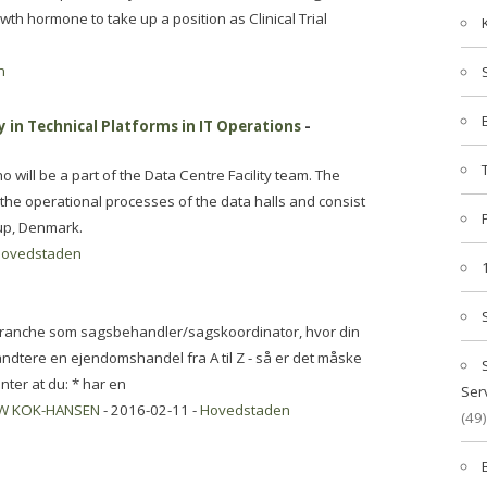
wth hormone to take up a position as Clinical Trial
n
ty in Technical Platforms in IT Operations
-
will be a part of the Data Centre Facility team. The
 the operational processes of the data halls and consist
rup, Denmark.
ovedstaden
ranche som sagsbehandler/sagskoordinator, hvor din
åndtere en ejendomshandel fra A til Z - så er det måske
nter at du: * har en
Ser
E W KOK-HANSEN
- 2016-02-11 -
Hovedstaden
(49)