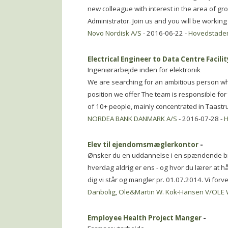
new colleague with interest in the area of gro
Administrator. Join us and you will be working
Novo Nordisk A/S
- 2016-06-22 -
Hovedstade
Electrical Engineer to Data Centre Facili
Ingeniørarbejde inden for elektronik
We are searching for an ambitious person who 
position we offer The team is responsible for
of 10+ people, mainly concentrated in Taast
NORDEA BANK DANMARK A/S
- 2016-07-28 -
H
Elev til ejendomsmæglerkontor
-
Ønsker du en uddannelse i en spændende b
hverdag aldrig er ens - og hvor du lærer at h
dig vi står og mangler pr. 01.07.2014. Vi forve
Danbolig, Ole&Martin W. Kok-Hansen V/OL
Employee Health Project Manger
-