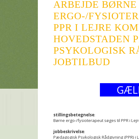
ARBEJDE BØRNE
ERGO-/FYSIOTER
PPR I LEJRE KO
HOVEDSTADEN 
PSYKOLOGISK RÅ
JOBTILBUD
GÆL
stillingsbetegnelse
:
Børne ergo-/fysioterapeut søges til PPR i L
jobbeskrivelse
:
Pædagogisk Psykologisk Rådgivning (PPR) i L