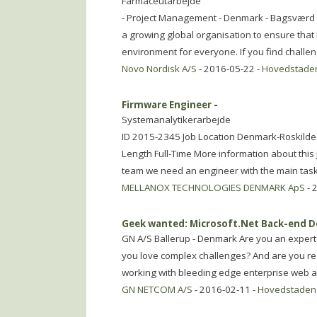
Farmaceutarbejde
- Project Management - Denmark - Bagsværd In 
a growing global organisation to ensure tha
environment for everyone. If you find challe
Novo Nordisk A/S
- 2016-05-22 -
Hovedstade
Firmware Engineer
-
Systemanalytikerarbejde
ID 2015-2345 Job Location Denmark-Roskilde
Length Full-Time More information about this 
team we need an engineer with the main task
MELLANOX TECHNOLOGIES DENMARK ApS
- 
Geek wanted: Microsoft.Net Back-end D
GN A/S Ballerup - Denmark Are you an expert a
you love complex challenges? And are you rea
working with bleeding edge enterprise web app
GN NETCOM A/S
- 2016-02-11 -
Hovedstaden