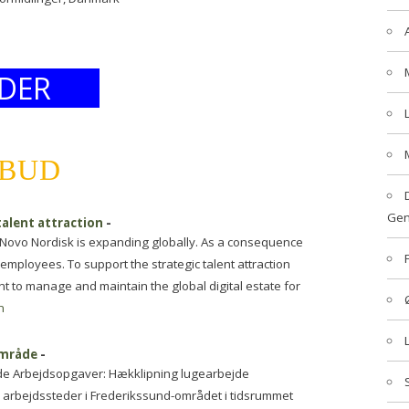
DER
LBUD
Gen
talent attraction
-
 Novo Nordisk is expanding globally. As a consequence
mployees. To support the strategic talent attraction
t to manage and maintain the global digital estate for
n
område
-
åde Arbejdsopgaver: Hækklipning lugearbejde
 arbejdssteder i Frederikssund-området i tidsrummet