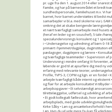
pr. uge fra den 1. august 2014 eller snarest 
Familie, og har på børneområdet et bredt t
sundhedspersonale, Familiehuset m.v. Vi har
barnet, hvor barnet understøttes til bedst mu
samarbejder vi bl.a. med skolerne via L-SA
omkring det at skabe berigende læringsmiljøe
et nært tværfagligt samarbejde med husets 
(heraf en leder og en souschef), 5 tale-/h
specialundervisnings konsulent og 1 special
i • Undersøgelse og udredning af børn 0-18 år 
primært i hjemmet/dagpleje, daginstitution el
pædagoger, dagplejere og lærere • Konsultat
og tværfaglige teammøder • Supervision af 
Undervisning i mindre omfang Vi forventer, a
løbende er god til at ajourføre dig med ny v
erfaring med relevante teorier, undersøgels
Profile, TVPS-3, COPM og lign. er en fordel • 
arbejde tværfagligt både internt og eksternt 
og flair for at arbejde konsultativt Vi tilby
arbejdsopgaver • Et selvstændigt ansvarsomr
tilrettelæggelse, udførsel og udvikling af ar
• Et godt kollegialt fællesskab, hvor anerke
arbejdsplads, med gode udviklingsmuligheder 
Kirke Såby • Løn og ansættelsesforhold i he
Løn. Hvis du vil vide mere Du kan få yderlige