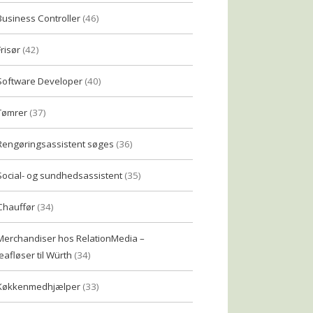
Business Controller
(46)
Frisør
(42)
Software Developer
(40)
Tømrer
(37)
Rengøringsassistent søges
(36)
Social- og sundhedsassistent
(35)
Chauffør
(34)
Merchandiser hos RelationMedia –
eafløser til Würth
(34)
Køkkenmedhjælper
(33)