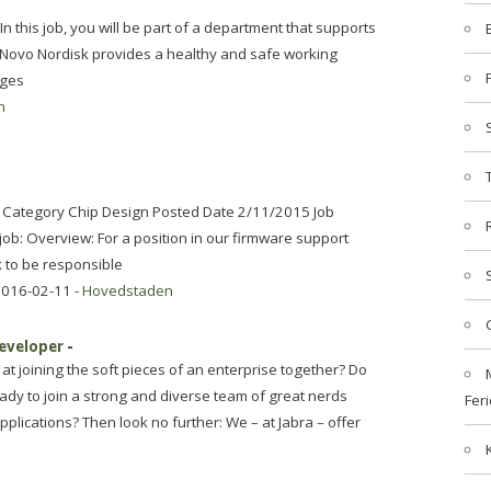
this job, you will be part of a department that supports
t Novo Nordisk provides a healthy and safe working
nges
n
 Category Chip Design Posted Date 2/11/2015 Job
job: Overview: For a position in our firmware support
 to be responsible
2016-02-11 -
Hovedstaden
eveloper
-
t joining the soft pieces of an enterprise together? Do
dy to join a strong and diverse team of great nerds
Feri
lications? Then look no further: We – at Jabra – offer