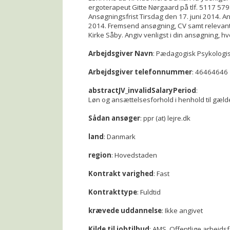
ergoterapeut Gitte Nørgaard på tlf. 5117 5798
Ansøgningsfrist Tirsdag den 17. juni 2014. 
2014. Fremsend ansøgning, CV samt relevante bi
Kirke Såby. Angiv venligst i din ansøgning, h
Arbejdsgiver Navn
: Pædagogisk Psykologis
Arbejdsgiver telefonnummer
: 46464646
abstractJV_invalidSalaryPeriod
:
Løn og ansættelsesforhold i henhold til gæl
Sådan ansøger
: ppr (at) lejre.dk
land
: Danmark
region
: Hovedstaden
Kontrakt varighed
: Fast
Kontrakttype
: Fuldtid
krævede uddannelse
: Ikke angivet
Kilde til jobtilbud
: AMS, Offentlige arbejds