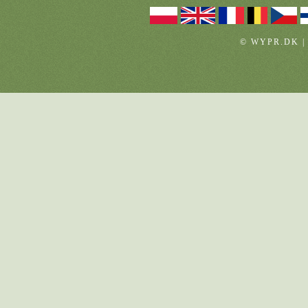
© WYPR.DK |