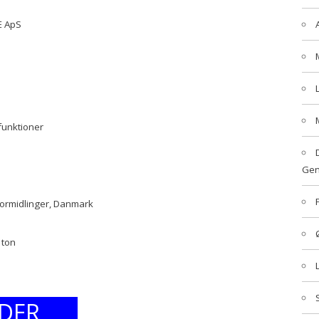
E ApS
funktioner
Gen
formidlinger, Danmark
 ton
DER