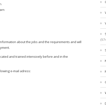
n
earn
(57
 information about the jobs and the requirements and will
oyment.
ated and trained intensively before and in the
llowing e-mail adress: