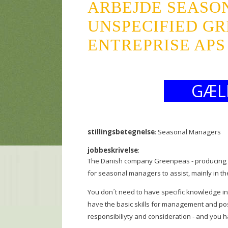
ARBEJDE SEASO
UNSPECIFIED G
ENTREPRISE APS
GÆL
stillingsbetegnelse
: Seasonal Managers
jobbeskrivelse
:
The Danish company Greenpeas - producing fr
for seasonal managers to assist, mainly in t
You don´t need to have specific knowledge in 
have the basic skills for management and po
responsibiliyty and consideration - and you ha