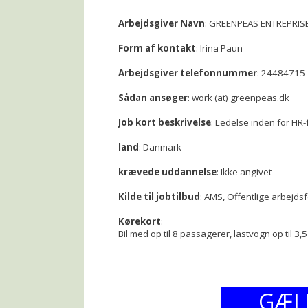
Arbejdsgiver Navn
: GREENPEAS ENTREPRIS
Form af kontakt
: Irina Paun
Arbejdsgiver telefonnummer
: 24484715
Sådan ansøger
: work (at) greenpeas.dk
Job kort beskrivelse
: Ledelse inden for HR-
land
: Danmark
krævede uddannelse
: Ikke angivet
Kilde til jobtilbud
: AMS, Offentlige arbejds
Kørekort
:
Bil med op til 8 passagerer, lastvogn op til 3,5
GÆL