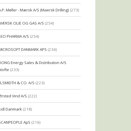
A.P. Møller - Mærsk A/S (Maersk Drilling)
(273)
MÆRSK OLIE OG GAS A/S
(254)
LEO PHARMA A/S
(254)
MICROSOFT DANMARK APS
(234)
DONG Energy Sales & Distribution A/S
tofte
(233)
FLSMIDTH & CO. A/S
(223)
Ørsted Vind A/S
(222)
Lidl Danmark
(218)
SCANPEOPLE ApS
(216)