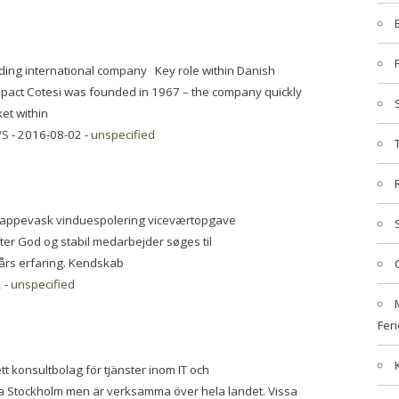
ding international company Key role within Danish
pact Cotesi was founded in 1967 – the company quickly
et within
/S
- 2016-08-02 -
unspecified
rappevask vinduespolering viceværtopgave
er God og stabil medarbejder søges til
års erfaring. Kendskab
 -
unspecified
Feri
 konsultbolag för tjänster inom IT och
orra Stockholm men är verksamma över hela landet. Vissa