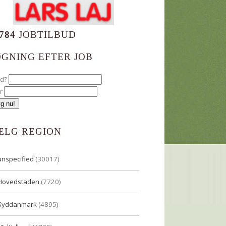
784
JOBTILBUD
ØGNING EFTER JOB
ad?
r
ÆLG REGION
unspecified
(30017)
Hovedstaden
(7720)
Syddanmark
(4895)