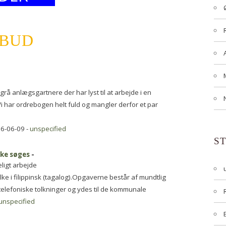
LBUD
 grå anlægsgartnere der har lyst til at arbejde i en
Vi har ordrebogen helt fuld og mangler derfor et par
6-06-09 -
unspecified
S
lke søges
-
ligt arbejde
e i filippinsk (tagalog).Opgaverne består af mundtlig
 telefoniske tolkninger og ydes til de kommunale
unspecified