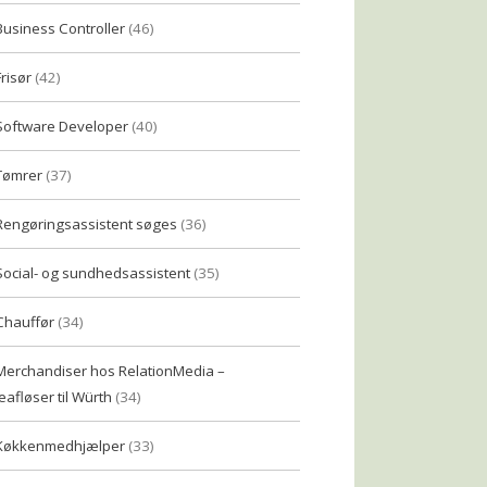
Business Controller
(46)
Frisør
(42)
Software Developer
(40)
Tømrer
(37)
Rengøringsassistent søges
(36)
Social- og sundhedsassistent
(35)
Chauffør
(34)
Merchandiser hos RelationMedia –
eafløser til Würth
(34)
Køkkenmedhjælper
(33)