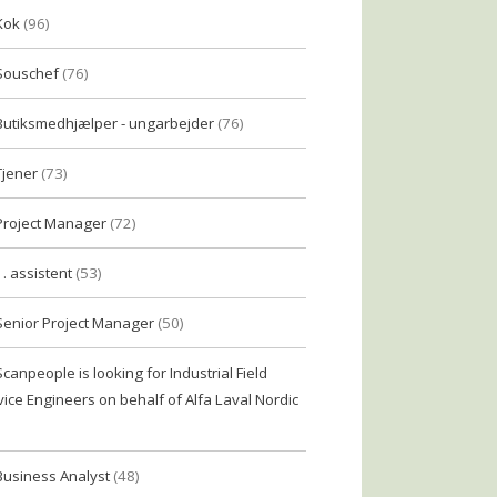
Kok
(96)
Souschef
(76)
Butiksmedhjælper - ungarbejder
(76)
Tjener
(73)
Project Manager
(72)
1. assistent
(53)
Senior Project Manager
(50)
Scanpeople is looking for Industrial Field
vice Engineers on behalf of Alfa Laval Nordic
Business Analyst
(48)