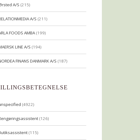
Ørsted A/S
(215)
RELATIONMEDIA A/S
(211)
ARLA FOODS AMBA
(199)
MAERSK LINE A/S
(194)
NORDEA FINANS DANMARK A/S
(187)
TILLINGSBETEGNELSE
unspecified
(4922)
Rengøringsassistent
(126)
Butiksassistent
(115)