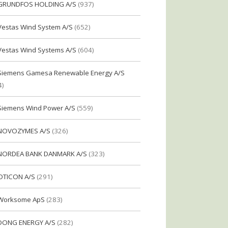
GRUNDFOS HOLDING A/S
(937)
Vestas Wind System A/S
(652)
Vestas Wind Systems A/S
(604)
Siemens Gamesa Renewable Energy A/S
4)
Siemens Wind Power A/S
(559)
NOVOZYMES A/S
(326)
NORDEA BANK DANMARK A/S
(323)
OTICON A/S
(291)
Worksome ApS
(283)
DONG ENERGY A/S
(282)