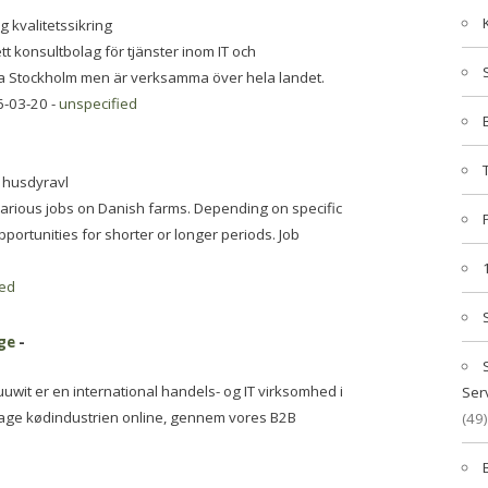
 kvalitetssikring
 konsultbolag för tjänster inom IT och
orra Stockholm men är verksamma över hela landet.
6-03-20 -
unspecified
 husdyravl
various jobs on Danish farms. Depending on specific
pportunities for shorter or longer periods. Job
ied
ge
-
uwit er en international handels- og IT virksomhed i
Ser
tage kødindustrien online, gennem vores B2B
(49)