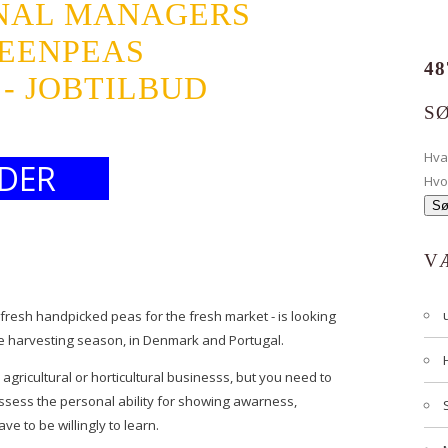
NAL MANAGERS
REENPEAS
48
 - JOBTILBUD
S
Hv
DER
Hvo
V
esh handpicked peas for the fresh market - is looking
he harvesting season, in Denmark and Portugal.
agricultural or horticultural businesss, but you need to
ssess the personal ability for showing awarness,
ve to be willingly to learn.