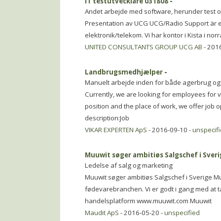
IT testutvecklare 031808
-
Andet arbejde med software, herunder test og
Presentation av UCG UCG/Radio Support är ett
elektronik/telekom. Vi har kontor i Kista i n
UNITED CONSULTANTS GROUP UCG AB
- 201
Landbrugsmedhjælper
-
Manuelt arbejde inden for både agerbrug og
Currently, we are looking for employees for 
position and the place of work, we offer job o
description:Job
VIKAR EXPERTEN ApS
- 2016-09-10 -
unspecif
Muuwit søger ambitiøs Salgschef i Sveri
Ledelse af salg og marketing
Muuwit søger ambitiøs Salgschef i Sverige Mu
fødevarebranchen. Vi er godt i gang med at 
handelsplatform www.muuwit.com Muuwit
Maudit ApS
- 2016-05-20 -
unspecified