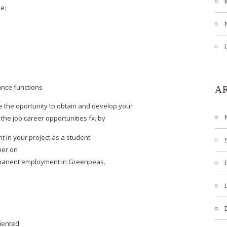
e:
ance functions
A
 the oportunity to obtain and develop your
the job career opportunities fx. by
t in your project as a student
her on
rmanent employment in Greenpeas.
riented