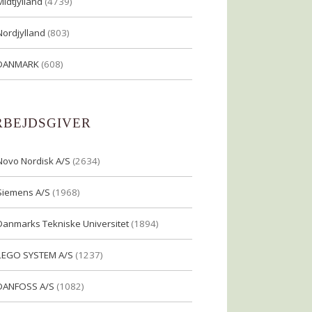
Midtjylland
(4739)
Nordjylland
(803)
DANMARK
(608)
RBEJDSGIVER
Novo Nordisk A/S
(2634)
Siemens A/S
(1968)
Danmarks Tekniske Universitet
(1894)
LEGO SYSTEM A/S
(1237)
DANFOSS A/S
(1082)