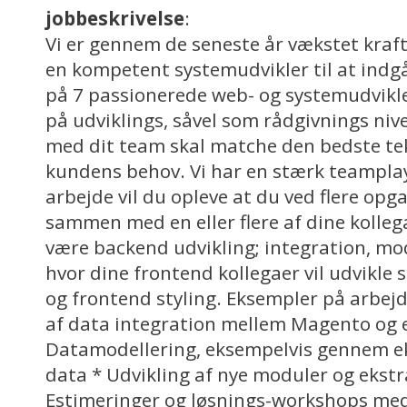
jobbeskrivelse
:
Vi er gennem de seneste år vækstet kraf
en kompetent systemudvikler til at indgå
på 7 passionerede web- og systemudvikle
på udviklings, såvel som rådgivnings n
med dit team skal matche den bedste tek
kundens behov. Vi har en stærk teamplaye
arbejde vil du opleve at du ved flere opg
sammen med en eller flere af dine kollega
være backend udvikling; integration, mod
hvor dine frontend kollegaer vil udvikle
og frontend styling. Eksempler på arbej
af data integration mellem Magento og 
Datamodellering, eksempelvis gennem ek
data * Udvikling af nye moduler og ekstr
Estimeringer og løsnings-workshops me