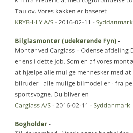
km fra Fredericia, med togforbindelse to 
Taulov. Vores køkken er baseret
KRYB-I-LY A/S
- 2016-02-11 -
Syddanmark
Bilglasmontør (udekørende Fyn)
-
Montør ved Carglass – Odense afdeling De
er ens i dette job. Som en af vores montø
at hjælpe alle mulige mennesker med at r
bilruder i alle mulige bilmodeller - fra pe
sportsvogne. Du bliver en
Carglass A/S
- 2016-02-11 -
Syddanmark
Bogholder
-