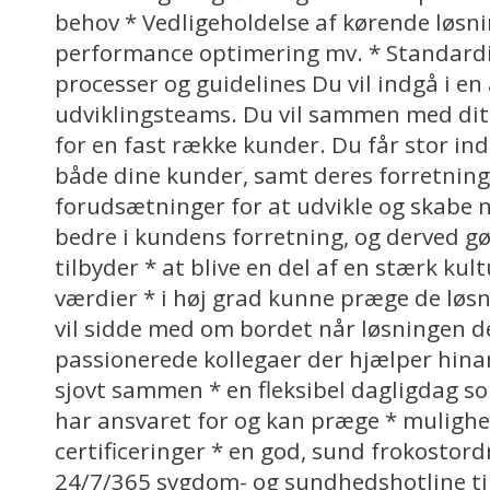
behov * Vedligeholdelse af kørende løsn
performance optimering mv. * Standardi
processer og guidelines Du vil indgå i en 
udviklingsteams. Du vil sammen med dit
for en fast række kunder. Du får stor ind
både dine kunder, samt deres forretning.
forudsætninger for at udvikle og skabe 
bedre i kundens forretning, og derved gør
tilbyder * at blive en del af en stærk ku
værdier * i høj grad kunne præge de løsni
vil sidde med om bordet når løsningen de
passionerede kollegaer der hjælper hina
sjovt sammen * en fleksibel dagligdag so
har ansvaret for og kan præge * muligh
certificeringer * en god, sund frokostord
24/7/365 sygdom- og sundhedshotline til