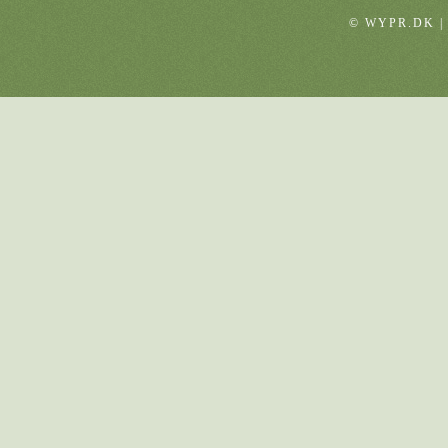
© WYPR.DK |