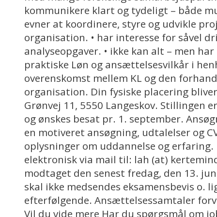
kommunikere klart og tydeligt – både mund
evner at koordinere, styre og udvikle proj
organisation. • har interesse for såvel dr
analyseopgaver. • ikke kan alt – men har
praktiske Løn og ansættelsesvilkår i hen
overenskomst mellem KL og den forhand
organisation. Din fysiske placering bliv
Grønvej 11, 5550 Langeskov. Stillingen e
og ønskes besat pr. 1. september. Ansøg
en motiveret ansøgning, udtalelser og 
oplysninger om uddannelse og erfaring.
elektronisk via mail til: lah (at) kertemin
modtaget den senest fredag, den 13. juni
skal ikke medsendes eksamensbevis o. lig
efterfølgende. Ansættelsessamtaler forve
Vil du vide mere Har du spørgsmål om j