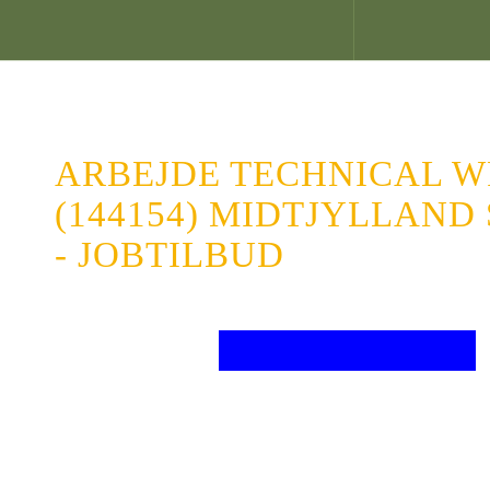
JOBTILBUD
REGIONE
Forside
/
Midtjylland
/
Technical writer (144154)
Siemens A/S
ARBEJDE TECHNICAL W
(144154) MIDTJYLLAND 
- JOBTILBUD
GÆLDER
stillingsbetegnelse
: Technical writer (