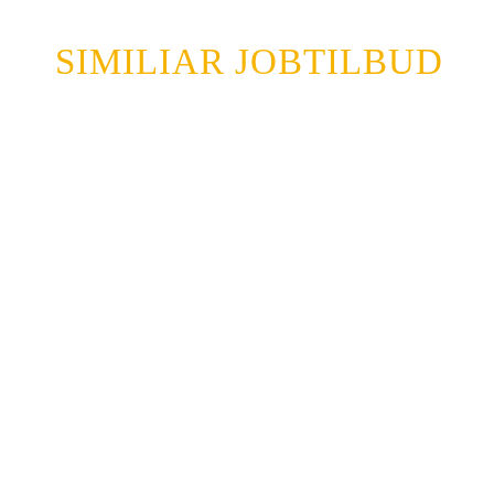
Kontrakt varighed
: Fast
Kontrakttype
: Fuldtid
krævede uddannelse
: Ikke angivet
Kilde til jobtilbud
: AMS, Offentlige arb
Danmark
GÆLDER
SIMILIAR JOBTILBUD