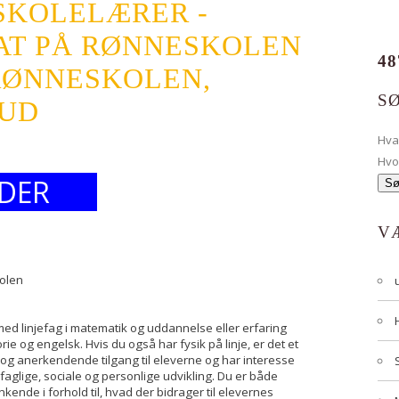
SKOLELÆRER -
AT PÅ RØNNESKOLEN
48
RØNNESKOLEN,
S
BUD
Hv
Hvo
DER
V
kolen
ed linjefag i matematik og uddannelse eller erfaring
ie og engelsk. Hvis du også har fysik på linje, er det et
t og anerkendende tilgang til eleverne og har interesse
 faglige, sociale og personlige udvikling. Du er både
ende i forhold til, hvad der bidrager til elevernes