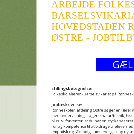
ARBEJDE FOLKE
BARSELSVIKARI
HOVEDSTADEN 
ØSTRE - JOBTIL
GÆL
stillingsbetegnelse
:
Folkeskolelærer - Barselsvikariat på Rønnes
jobbeskrivelse
:
Rønneskolen afdeling Østre søger en lærer m
med undervisning i fagene natur/teknik, histor
plus. Vi forventer, at du har en styrkebasere
for og kompetence til at bidrage til elevernes
empatisk og tålmodig samt energisk og nytænk