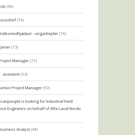
Kok
(96)
Souschef
(76)
Butiksmedhjælper - ungarbejder
(76)
Tjener
(73)
Project Manager
(72)
1. assistent
(53)
Senior Project Manager
(50)
Scanpeople is looking for Industrial Field
vice Engineers on behalf of Alfa Laval Nordic
Business Analyst
(48)