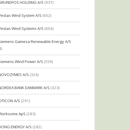
GRUNDFOS HOLDING A/S
(937)
Vestas Wind System A/S
(652)
Vestas Wind Systems A/S
(604)
Siemens Gamesa Renewable Energy A/S
4)
Siemens Wind Power A/S
(559)
NOVOZYMES A/S
(326)
NORDEA BANK DANMARK A/S
(323)
OTICON A/S
(291)
Worksome ApS
(283)
DONG ENERGY A/S
(282)