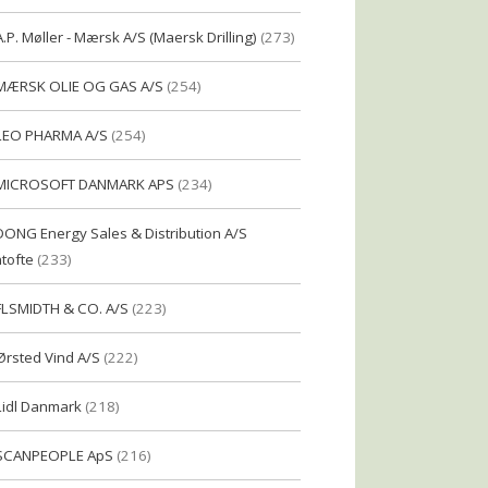
A.P. Møller - Mærsk A/S (Maersk Drilling)
(273)
MÆRSK OLIE OG GAS A/S
(254)
LEO PHARMA A/S
(254)
MICROSOFT DANMARK APS
(234)
DONG Energy Sales & Distribution A/S
tofte
(233)
FLSMIDTH & CO. A/S
(223)
Ørsted Vind A/S
(222)
Lidl Danmark
(218)
SCANPEOPLE ApS
(216)