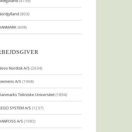
Midtjylland
(4739)
Nordjylland
(803)
DANMARK
(608)
RBEJDSGIVER
Novo Nordisk A/S
(2634)
Siemens A/S
(1968)
Danmarks Tekniske Universitet
(1894)
LEGO SYSTEM A/S
(1237)
DANFOSS A/S
(1082)