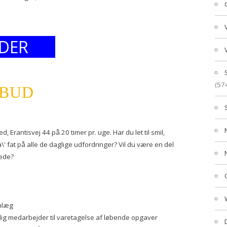
DER
(57
LBUD
d, Erantisvej 44 på 20 timer pr. uge. Har du let til smil,
' fat på alle de daglige udfordringer? Vil du være en del
kæde?
nlæg
dig medarbejder til varetagelse af løbende opgaver