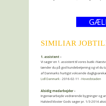
GÆL
SIMILIAR JOBTI
1. assistent
-
Vi søger en 1. assistent til vores butik i Næstve
tænder du på god kundebetjening og vil du ta\
af Danmarks hurtigst voksende dagligvare
Lidl Danmark
- 2016-02-11 -
Hovedstaden
Alsidig medarbejder
-
Ingeniørarbejde vedrørende bygninger og a
Halsted kloster Gods søger pr. 1/3-2014 alsi