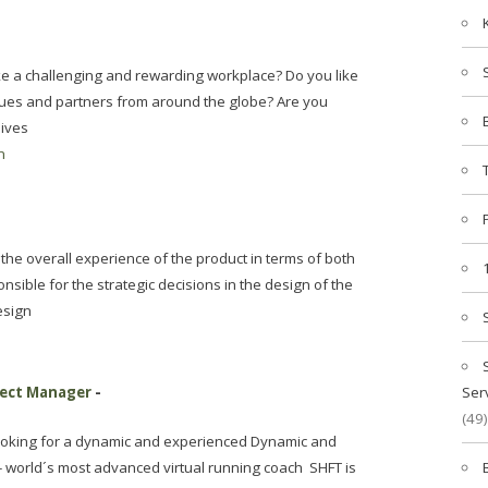
ike a challenging and rewarding workplace? Do you like
gues and partners from around the globe? Are you
lives
n
or the overall experience of the product in terms of both
sible for the strategic decisions in the design of the
esign
ject Manager
-
Ser
(49)
looking for a dynamic and experienced Dynamic and
 world´s most advanced virtual running coach SHFT is