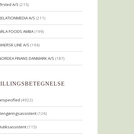
Ørsted A/S
(215)
RELATIONMEDIA A/S
(211)
ARLA FOODS AMBA
(199)
MAERSK LINE A/S
(194)
NORDEA FINANS DANMARK A/S
(187)
TILLINGSBETEGNELSE
unspecified
(4922)
Rengøringsassistent
(126)
Butiksassistent
(115)