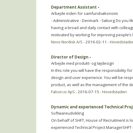
Department Assistant
-
Arbejde inden for samfundsøkonomi
- Administrative - Denmark - Søborg Do you l
having a broad and daily contact with collea
motivated by working for improving people’s 
Novo Nordisk A/S
- 2016-02-11 -
Hovedstade
Director of Design
-
Arbejde med produkt- og tøjdesign
In this role you will have the responsibility f
design and user experience. You will be respon
product, as well as the management of the d
Falcon.io ApS
- 2016-07-15 -
Hovedstaden
Dynamic and experienced Technical Pro
Softwareudvikling
On behalf of SHFT, House of Recruitment is 
experienced Technical Project ManagerSHFT -