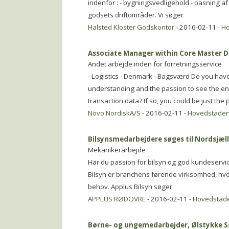
indenfor : - bygningsvedligehold - pasning af
godsets driftområder. Vi søger
Halsted Kloster Godskontor
- 2016-02-11 -
H
Associate Manager within Core Master 
Andet arbejde inden for forretningsservice
- Logistics - Denmark - Bagsværd Do you hav
understanding and the passion to see the en
transaction data? If so, you could be just the 
Novo NordiskA/S
- 2016-02-11 -
Hovedstade
Bilsynsmedarbejdere søges til Nordsjæll
Mekanikerarbejde
Har du passion for bilsyn og god kundeservice
Bilsyn er branchens førende virksomhed, hvo
behov. Applus Bilsyn søger
APPLUS RØDOVRE
- 2016-02-11 -
Hovedstad
Børne- og ungemedarbejder, Ølstykke 