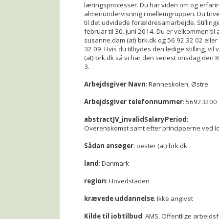
læringsprocesser. Du har viden om og erfar
almenundervisning i mellemgruppen. Du trive
til det udvidede forældresamarbejde. Stillinge
februar til 30. juni 2014. Du er velkommen t
susanne.dam (at) brk.dk og 56 92 32 02 eller 
32 09. Hvis du tilbydes den ledige stilling, vil
(at) brk.dk så vi har den senest onsdag den 8
3.
Arbejdsgiver Navn
: Rønneskolen, Østre
Arbejdsgiver telefonnummer
: 56923200
abstractJV_invalidSalaryPeriod
:
Overenskomst samt efter principperne ved l
Sådan ansøger
: oester (at) brk.dk
land
: Danmark
region
: Hovedstaden
krævede uddannelse
: Ikke angivet
Kilde til jobtilbud
: AMS, Offentlige arbejds