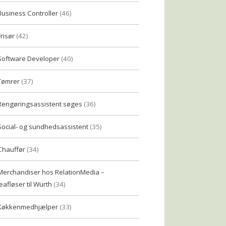
Business Controller
(46)
Frisør
(42)
Software Developer
(40)
Tømrer
(37)
Rengøringsassistent søges
(36)
Social- og sundhedsassistent
(35)
Chauffør
(34)
Merchandiser hos RelationMedia –
eafløser til Würth
(34)
Køkkenmedhjælper
(33)