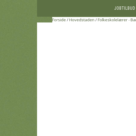
JOBTILBUD
Forside
/
Hovedstaden
/
Folkeskolelærer - Ba