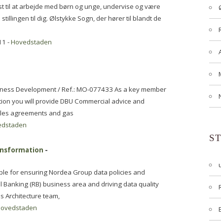
 til at arbejde med børn og unge, undervise og være
 stillingen til dig. Ølstykke Sogn, der hører til blandt de
11 -
Hovedstaden
iness Development / Ref.: MO-077433 As a key member
tion you will provide DBU Commercial advice and
sales agreements and gas
edstaden
S
ransformation
-
ble for ensuring Nordea Group data policies and
 Banking (RB) business area and driving data quality
s Architecture team,
ovedstaden