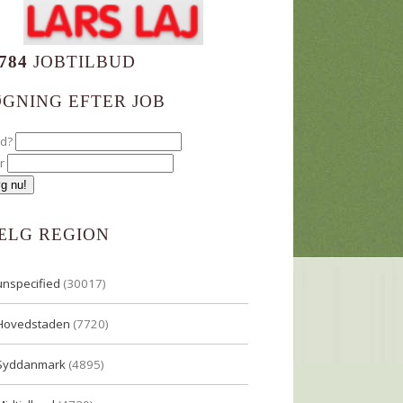
784
JOBTILBUD
ØGNING EFTER JOB
ad?
r
ÆLG REGION
unspecified
(30017)
Hovedstaden
(7720)
Syddanmark
(4895)