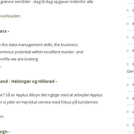
 grønne områder - dag til dag opgaver indenfor alle
ovedstaden
Data
-
e the data management skills, the business
ormous potential within excellent master- and
profile we are looking
n
Gen
and - Helsingør og Hillerød
-
? Så er Applus Bilsyn det rigtige sted at arbejde! Applus
r vi yder en høj lokal service med fokus på kundernes
en
Sogn
-