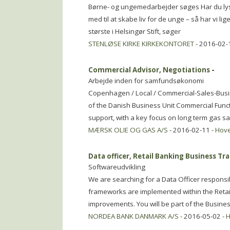
Børne- og ungemedarbejder søges Har du lyst
med til at skabe liv for de unge – så har vi lige
største i Helsingør Stift, søger
STENLØSE KIRKE KIRKEKONTORET
- 2016-02-
Commercial Advisor, Negotiations
-
Arbejde inden for samfundsøkonomi
Copenhagen / Local / Commercial-Sales-Bus
of the Danish Business Unit Commercial Func
support, with a key focus on long term gas 
MÆRSK OLIE OG GAS A/S
- 2016-02-11 -
Hov
Data officer, Retail Banking Business T
Softwareudvikling
We are searching for a Data Officer responsi
frameworks are implemented within the Retail
improvements. You will be part of the Busines
NORDEA BANK DANMARK A/S
- 2016-05-02 -
H