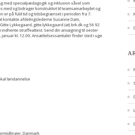
ing med specialpædagogik og inklusion såvel som
s med og bidrager konstruktivt til teamsamarbejdet og
n er på fuld tid og tidsbegrænset i perioden fra 7.
il at kontakte afdelingslederne Susanne Dam,
Gitte Lykkegaard, gitte.lykkegaard (at) brk.dk og 56 92
 vi indhente straffeattest. Send din ansøgning til oester
. januar kl. 12.00. Ansættelsessamtaler finder sted i uge
A
okal løndannelse
formidlinger, Danmark