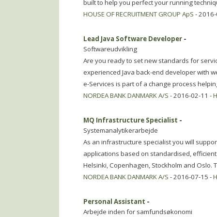
built to help you perfect your running techniq
HOUSE OF RECRUITMENT GROUP ApS
- 2016-
Lead Java Software Developer
-
Softwareudvikling
Are you ready to set new standards for servi
experienced Java back-end developer with we
e-Services is part of a change process help
NORDEA BANK DANMARK A/S
- 2016-02-11 -
H
MQ Infrastructure Specialist
-
Systemanalytikerarbejde
As an infrastructure specialist you will suppo
applications based on standardised, efficient
Helsinki, Copenhagen, Stockholm and Oslo. T
NORDEA BANK DANMARK A/S
- 2016-07-15 -
H
Personal Assistant
-
Arbejde inden for samfundsøkonomi