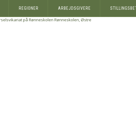
REGIONER
ARBEJDSGIVERE
STILLINGSB
rselsvikariat på Rønneskolen
Rønneskolen, Østre